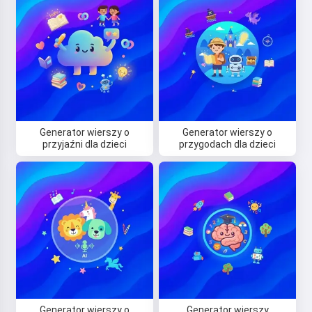
Generator wierszy o
Generator wierszy o
przyjaźni dla dzieci
przygodach dla dzieci
Cześć! Jestem Storiko 👋
Opowiadam magiczne сказки na
dobranoc dla Twoich dzieci 🌟
Przeczytaj сказkę
Rozpoczynając korzystanie z serwisu, akceptujesz:
Generator wierszy o
Generator wierszy