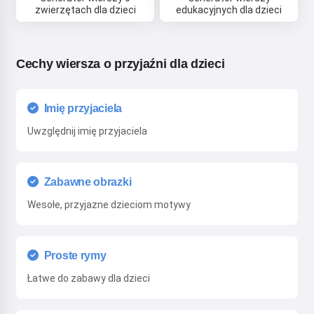
Regulamin
,
Polityka prywatności
,
Polityka zwrotów
zwierzętach dla dzieci
edukacyjnych dla dzieci
Cechy wiersza o przyjaźni dla dzieci
Imię przyjaciela
Uwzględnij imię przyjaciela
Zabawne obrazki
Wesołe, przyjazne dzieciom motywy
Proste rymy
Łatwe do zabawy dla dzieci