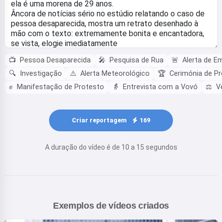
📺
Pessoa Desaparecida
🎤
Pesquisa de Rua
🚨
Alerta de E
🔍
Investigação
⚠️
Alerta Meteorológico
🏆
Cerimónia de P
✊
Manifestação de Protesto
👵
Entrevista com a Vovó
⚖️
Ve
Criar reportagem
169
A duração do vídeo é de 10 a 15 segundos
Exemplos de vídeos criados