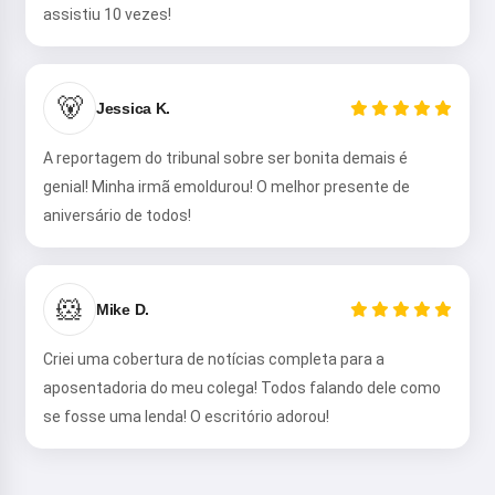
assistiu 10 vezes!
Oi! Eu sou a Storiko 👋
🐻
Jessica K.
Eu conto histórias mágicas para
dormir para seus filhos 🌟
A reportagem do tribunal sobre ser bonita demais é
genial! Minha irmã emoldurou! O melhor presente de
aniversário de todos!
Leia uma história
🐹
Mike D.
Ao começar a usar o serviço, você aceita:
Termos de
Criei uma cobertura de notícias completa para a
Serviço
,
Política de Privacidade
,
Política de Reembolso
aposentadoria do meu colega! Todos falando dele como
se fosse uma lenda! O escritório adorou!