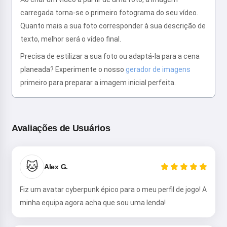
carregada torna-se o primeiro fotograma do seu vídeo.
Quanto mais a sua foto corresponder à sua descrição de
texto, melhor será o vídeo final.
Precisa de estilizar a sua foto ou adaptá-la para a cena
Oi! Eu sou a Storiko 👋
planeada? Experimente o nosso
gerador de imagens
Eu conto histórias mágicas para
primeiro para preparar a imagem inicial perfeita.
dormir para seus filhos 🌟
Avaliações de Usuários
Leia uma história
🐱
Alex G.
Ao começar a usar o serviço, você aceita:
Termos de
Serviço
,
Política de Privacidade
,
Política de Reembolso
Fiz um avatar cyberpunk épico para o meu perfil de jogo! A
minha equipa agora acha que sou uma lenda!