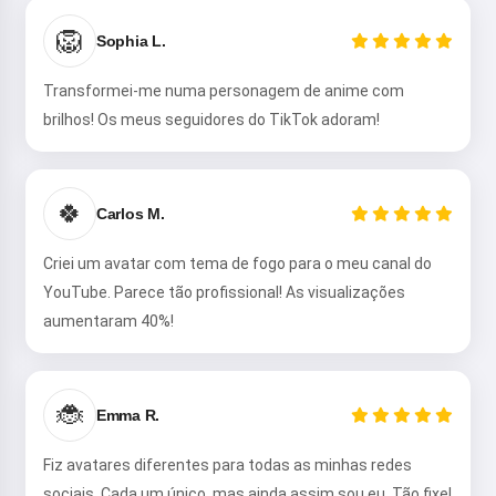
🦁
Sophia L.
Transformei-me numa personagem de anime com
brilhos! Os meus seguidores do TikTok adoram!
🍀
Carlos M.
Criei um avatar com tema de fogo para o meu canal do
YouTube. Parece tão profissional! As visualizações
aumentaram 40%!
🐞
Emma R.
Fiz avatares diferentes para todas as minhas redes
sociais. Cada um único, mas ainda assim sou eu. Tão fixe!