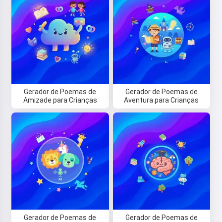
Gerador de Poemas de
Gerador de Poemas de
Oi! Eu sou a Storiko 👋
Amizade para Crianças
Aventura para Crianças
Eu conto histórias mágicas para
dormir para seus filhos 🌟
Leia uma história
Ao começar a usar o serviço, você aceita:
Termos de
Gerador de Poemas de
Gerador de Poemas de
Serviço
,
Política de Privacidade
,
Política de Reembolso