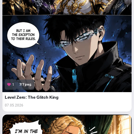
7/7 pag.
1
Level Zero: The Glitch King
07.05.2026
Salut! Eu sunt Storiko 👋