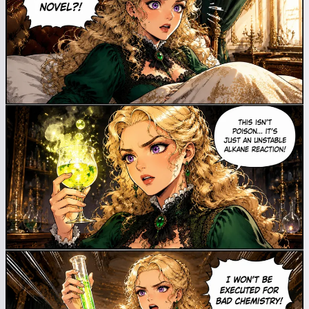
Spun povești magice de seară
pentru copiii tăi 🌟
Citește o poveste
Începând să folosești serviciul, accepți:
Termeni și
condiții
,
Politica de confidențialitate
,
Politica de
rambursare