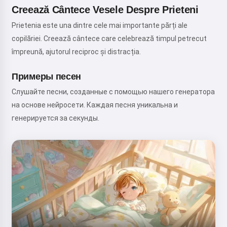
Creează Cântece Vesele Despre Prieteni
Prietenia este una dintre cele mai importante părți ale
copilăriei. Creează cântece care celebrează timpul petrecut
împreună, ajutorul reciproc și distracția.
Примеры песен
Слушайте песни, созданные с помощью нашего генератора
на основе нейросети. Каждая песня уникальна и
генерируется за секунды.
Salut! Eu sunt Storiko 👋
Spun povești magice de seară
pentru copiii tăi 🌟
Citește o poveste