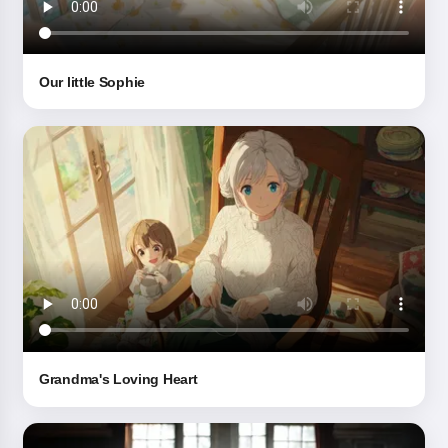
Începând să folosești serviciul, accepți:
Termeni și
condiții
,
Politica de confidențialitate
,
Politica de
Our little Sophie
rambursare
Grandma's Loving Heart