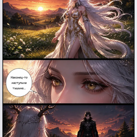
Привет! Я Сторико 👋
Я рассказываю волшебные
сказки на ночь для ваших детей
🌟