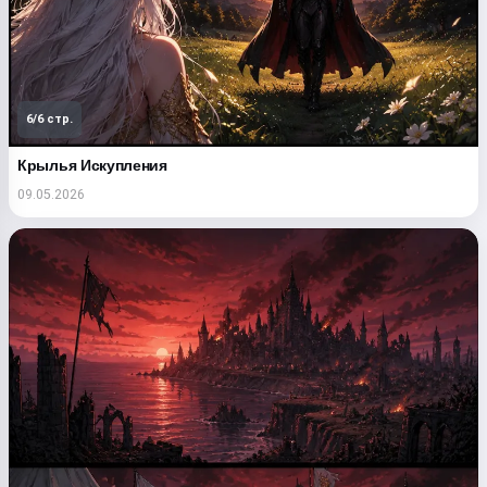
Прочитать сказку
6/6 стр.
Начиная использовать сервис, вы принимаете:
Условия использования
,
Политика
Крылья Искупления
конфиденциальности
,
Политика возврата
09.05.2026