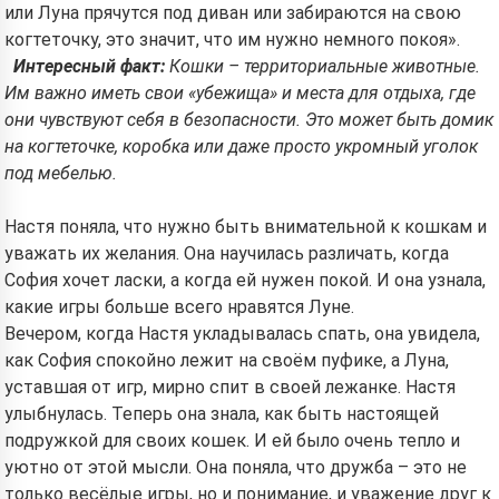
или Луна прячутся под диван или забираются на свою
когтеточку, это значит, что им нужно немного покоя».
Интересный факт:
Кошки – территориальные животные.
Им важно иметь свои «убежища» и места для отдыха, где
они чувствуют себя в безопасности. Это может быть домик
на когтеточке, коробка или даже просто укромный уголок
под мебелью.
Настя поняла, что нужно быть внимательной к кошкам и
уважать их желания. Она научилась различать, когда
София хочет ласки, а когда ей нужен покой. И она узнала,
какие игры больше всего нравятся Луне.
Вечером, когда Настя укладывалась спать, она увидела,
как София спокойно лежит на своём пуфике, а Луна,
уставшая от игр, мирно спит в своей лежанке. Настя
улыбнулась. Теперь она знала, как быть настоящей
подружкой для своих кошек. И ей было очень тепло и
уютно от этой мысли. Она поняла, что дружба – это не
только весёлые игры, но и понимание, и уважение друг к