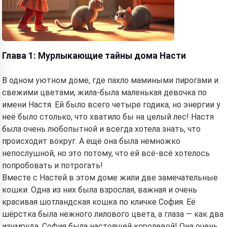
Глава 1: Мурлыкающие тайны дома Насти
В одном уютном доме, где пахло мамиными пирогами и
свежими цветами, жила-была маленькая девочка по
имени Настя. Ей было всего четыре годика, но энергии у
неё было столько, что хватило бы на целый лес! Настя
была очень любопытной и всегда хотела знать, что
происходит вокруг. А ещё она была немножко
непослушной, но это потому, что ей всё-всё хотелось
попробовать и потрогать!
Вместе с Настей в этом доме жили две замечательные
кошки. Одна из них была взрослая, важная и очень
красивая шотландская кошка по кличке София. Её
шёрстка была нежного лилового цвета, а глаза — как два
изумруда. София была настоящей королевой! Она очень