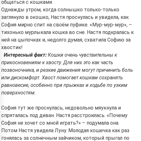
общаться с кошками.
Однажды утром, когда солнышко только-только
заглянуло в окошко, Настя проснулась и увидела, как
София мирно спит на своём пуфике. «Мур-мур-мур», –
тихонько мурлыкала кошка во сне. Настя подкралась к
ней на цыпочках и, недолго думая, схватила Софию за
хвостик!
Интересный факт:
Кошки очень чувствительны к
прикосновениям к хвосту. Для них это как часть
позвоночника, и резкие движения могут причинить боль
или дискомфорт. Хвост помогает кошкам сохранять
равновесие, особенно при прыжках и ходьбе по узким
поверхностям.
София тут же проснулась, недовольно мяукнула и
спряталась под диван. Настя расстроилась. «Почему
София не хочет со мной играть?» – подумала она.
Потом Настя увидела Луну. Молодая кошечка как раз
гонялась за солнечным зайчиком, который прыгал по