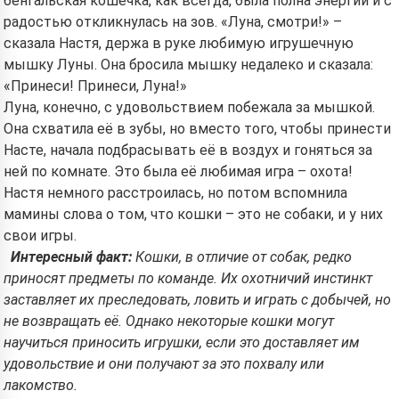
бенгальская кошечка, как всегда, была полна энергии и с
радостью откликнулась на зов. «Луна, смотри!» –
сказала Настя, держа в руке любимую игрушечную
мышку Луны. Она бросила мышку недалеко и сказала:
«Принеси! Принеси, Луна!»
Луна, конечно, с удовольствием побежала за мышкой.
Она схватила её в зубы, но вместо того, чтобы принести
Насте, начала подбрасывать её в воздух и гоняться за
ней по комнате. Это была её любимая игра – охота!
Настя немного расстроилась, но потом вспомнила
мамины слова о том, что кошки – это не собаки, и у них
свои игры.
Интересный факт:
Кошки, в отличие от собак, редко
приносят предметы по команде. Их охотничий инстинкт
заставляет их преследовать, ловить и играть с добычей, но
не возвращать её. Однако некоторые кошки могут
научиться приносить игрушки, если это доставляет им
удовольствие и они получают за это похвалу или
лакомство.