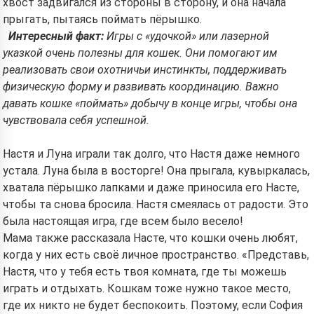
хвост задвигался из стороны в сторону, и она начала
прыгать, пытаясь поймать пёрышко.
Интересный факт:
Игры с «удочкой» или лазерной
Начиная использовать сервис, вы принимаете:
указкой очень полезны для кошек. Они помогают им
Условия использования
,
Политика
конфиденциальности
,
Политика возврата
реализовать свои охотничьи инстинкты, поддерживать
физическую форму и развивать координацию. Важно
давать кошке «поймать» добычу в конце игры, чтобы она
чувствовала себя успешной.
Настя и Луна играли так долго, что Настя даже немного
устала. Луна была в восторге! Она прыгала, кувыркалась,
хватала пёрышко лапками и даже приносила его Насте,
чтобы та снова бросила. Настя смеялась от радости. Это
была настоящая игра, где всем было весело!
Мама также рассказала Насте, что кошки очень любят,
когда у них есть своё личное пространство. «Представь,
Настя, что у тебя есть твоя комната, где ты можешь
играть и отдыхать. Кошкам тоже нужно такое место,
где их никто не будет беспокоить. Поэтому, если София