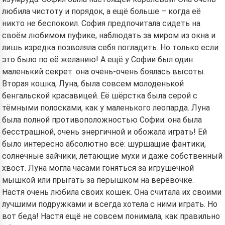
любила чистоту и порядок, а ещё больше – когда её
никто не беспокоил. София предпочитала сидеть на
своём любимом пуфике, наблюдать за миром из окна и
лишь изредка позволяла себя погладить. Но только если
это было по её желанию! А ещё у Софии был один
маленький секрет: она очень-очень боялась высоты.
Вторая кошка, Луна, была совсем молоденькой
бенгальской красавицей. Её шёрстка была серой с
тёмными полосками, как у маленького леопарда. Луна
была полной противоположностью Софии: она была
бесстрашной, очень энергичной и обожала играть! Ей
было интересно абсолютно всё: шуршащие фантики,
солнечные зайчики, летающие мухи и даже собственный
хвост. Луна могла часами гоняться за игрушечной
мышкой или прыгать за перышком на верёвочке.
Настя очень любила своих кошек. Она считала их своими
лучшими подружками и всегда хотела с ними играть. Но
вот беда! Настя ещё не совсем понимала, как правильно