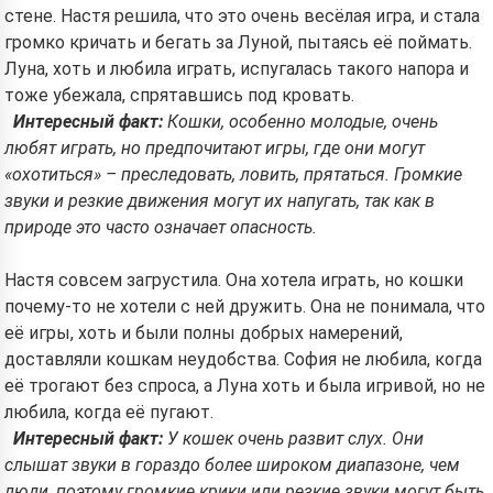
стене. Настя решила, что это очень весёлая игра, и стала
громко кричать и бегать за Луной, пытаясь её поймать.
Луна, хоть и любила играть, испугалась такого напора и
тоже убежала, спрятавшись под кровать.
Интересный факт:
Кошки, особенно молодые, очень
любят играть, но предпочитают игры, где они могут
«охотиться» – преследовать, ловить, прятаться. Громкие
звуки и резкие движения могут их напугать, так как в
природе это часто означает опасность.
Настя совсем загрустила. Она хотела играть, но кошки
почему-то не хотели с ней дружить. Она не понимала, что
её игры, хоть и были полны добрых намерений,
доставляли кошкам неудобства. София не любила, когда
её трогают без спроса, а Луна хоть и была игривой, но не
любила, когда её пугают.
Интересный факт:
У кошек очень развит слух. Они
слышат звуки в гораздо более широком диапазоне, чем
люди, поэтому громкие крики или резкие звуки могут быть