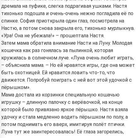
дремала на пуфике, слегка подрагивая ушками. Настя
тихонько подошла и очень-очень нежно погладила её по
спинке. София приоткрыла один глаз, посмотрела на
Настю, а потом снова закрыла его, тихонько мурлыкнув.
«Ура! Она не убежала!» – прошептала Настя.
Затем мама обратила внимание Насти на Луну. Молодая
кошечка как раз гонялась за пылинкой, которая
кружилась в солнечном луче. «Луна очень любит играть,
– объяснила мама. – Но ей нравятся игры, где она может
быть охотницей. Ей нравится ловить что-то, что
Привет! Я Сторико 👋
движется. Попробуй поиграть с ней вот этой удочкой с
Я рассказываю волшебные
пёрышком».
Мама достала из корзинки специальную кошачью
сказки на ночь для ваших детей
игрушку – длинную палочку с верёвочкой, на конце
🌟
которой было привязано яркое пёрышко. Настя взяла
удочку и стала медленно водить пёрышком по полу, а
потом поднимать его вверх, имитируя полёт птички.
Прочитать сказку
Луна тут же заинтересовалась! Её глаза загорелись,