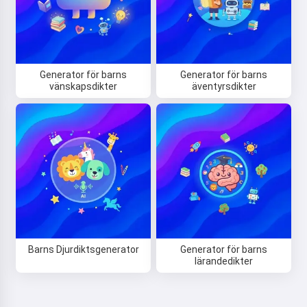
Generator för barns
Generator för barns
vänskapsdikter
äventyrsdikter
Hej! Jag är Storiko 👋
Jag berättar magiska
godnattsagor för dina barn 🌟
Läs en saga
Barns Djurdiktsgenerator
Generator för barns
Genom att börja använda tjänsten accepterar du:
lärandedikter
Användarvillkor
,
Integritetspolicy
,
Återbetalningspolicy