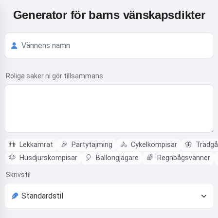
Generator för barns vänskapsdikter
Roliga saker ni gör tillsammans
👬
Lekkamrat
🎉
Partytajming
🚴
Cykelkompisar
🦋
Trädgå
🐶
Husdjurskompisar
🎈
Ballongjägare
🌈
Regnbågsvänner
Skrivstil