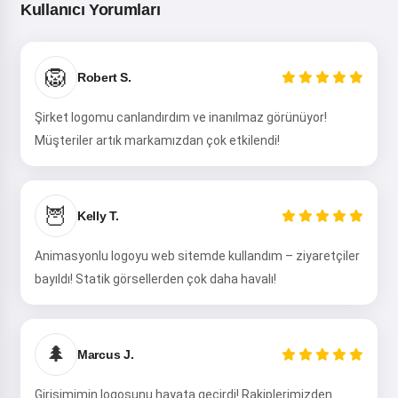
Kullanıcı Yorumları
Merhaba! Ben Storiko 👋
🦁
Robert S.
Çocuklarınız için sihirli uyku
öncesi masallar anlatırım 🌟
Şirket logomu canlandırdım ve inanılmaz görünüyor!
Müşteriler artık markamızdan çok etkilendi!
Bir masal oku
🦉
Kelly T.
Animasyonlu logoyu web sitemde kullandım – ziyaretçiler
Hizmeti kullanmaya başlayarak, kabul ediyorsunuz:
Hizmet Şartları
,
Gizlilik Politikası
,
İade Politikası
bayıldı! Statik görsellerden çok daha havalı!
🌲
Marcus J.
Girişimimin logosunu hayata geçirdi! Rakiplerimizden