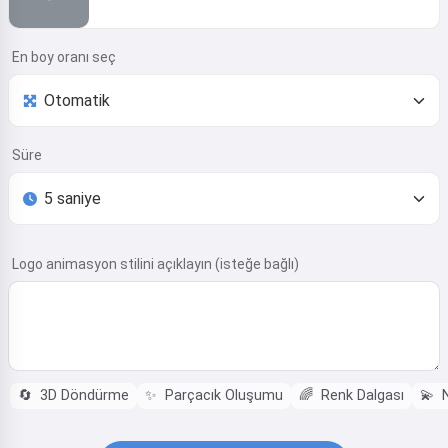
En boy oranı seç
Süre
Logo animasyon stilini açıklayın (isteğe bağlı)
🔄
3D Döndürme
✨
Parçacık Oluşumu
🌈
Renk Dalgası
💫
N