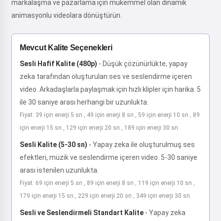
markalaşma ve pazarlama için mükemmel olan dinamik
animasyonlu videolara dönüştürün.
Mevcut Kalite Seçenekleri
Sesli Hafif Kalite (480p)
-
Düşük çözünürlükte, yapay
zeka tarafından oluşturulan ses ve seslendirme içeren
video. Arkadaşlarla paylaşmak için hızlı klipler için harika. 5
ile 30 saniye arası herhangi bir uzunlukta.
Fiyat: 39 için enerji 5 sn , 49 için enerji 8 sn , 59 için enerji 10 sn , 89
için enerji 15 sn , 129 için enerji 20 sn , 189 için enerji 30 sn
Sesli Kalite (5-30 sn)
-
Yapay zeka ile oluşturulmuş ses
efektleri, müzik ve seslendirme içeren video. 5-30 saniye
arası istenilen uzunlukta.
Fiyat: 69 için enerji 5 sn , 89 için enerji 8 sn , 119 için enerji 10 sn ,
179 için enerji 15 sn , 229 için enerji 20 sn , 349 için enerji 30 sn
Sesli ve Seslendirmeli Standart Kalite
-
Yapay zeka