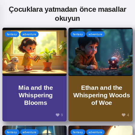
Çocuklara yatmadan önce masallar
okuyun
fantasy
adventure
fantasy
adventure
Mia and the
Ethan and the
Whispering
Whispering Woods
Blooms
of Woe
9
4
fantasy
adventure
fantasy
adventure