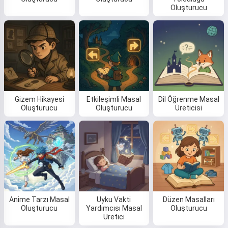
Oluşturucu
Gizem Hikayesi
Etkileşimli Masal
Dil Öğrenme Masal
Oluşturucu
Oluşturucu
Üreticisi
Anime Tarzı Masal
Uyku Vakti
Düzen Masalları
Oluşturucu
Yardımcısı Masal
Oluşturucu
Üretici