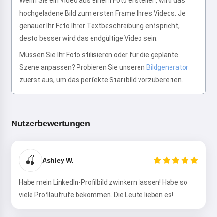
Wenn Sie ein Video aus einem Foto erstellen, wird das
hochgeladene Bild zum ersten Frame Ihres Videos. Je
genauer Ihr Foto Ihrer Textbeschreibung entspricht,
desto besser wird das endgültige Video sein.
Hallo! Ich bin Storiko 👋
Müssen Sie Ihr Foto stilisieren oder für die geplante
Ich erzähle magische
Szene anpassen? Probieren Sie unseren
Gutenachtсказки für Ihre Kinder
Bildgenerator
zuerst aus, um das perfekte Startbild vorzubereiten.
🌟
Nutzerbewertungen
Eine сказка lesen
🍒
Ashley W.
Durch die Nutzung des Services akzeptieren Sie:
Nutzungsbedingungen
,
Datenschutzrichtlinie
,
Rückgaberichtlinie
Habe mein LinkedIn-Profilbild zwinkern lassen! Habe so
viele Profilaufrufe bekommen. Die Leute lieben es!