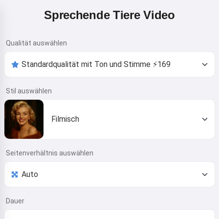
Sprechende Tiere Video
Qualität auswählen
Stil auswählen
Filmisch
Seitenverhältnis auswählen
Dauer