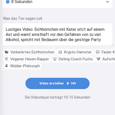
Was das Tier sagen soll
🐿️
Verkatertes Eichhörnchen
🐹
Krypto-Hamster
🐱
Fauler 
🐰
Veganer Hasen-Rapper
🦊
Dating-Coach Fuchs
🐼
Aufsch
🐏
Widder-Philosoph
Video erstellen
169
Die Videodauer beträgt 10-15 Sekunden