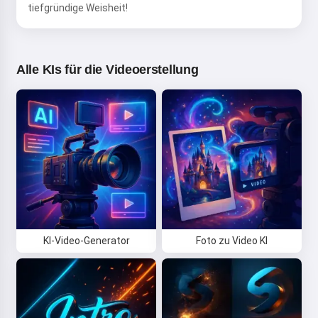
tiefgründige Weisheit!
Alle KIs für die Videoerstellung
KI-Video-Generator
Foto zu Video KI