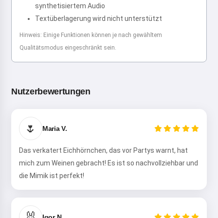
synthetisiertem Audio
Textüberlagerung wird nicht unterstützt
Hinweis: Einige Funktionen können je nach gewähltem
Qualitätsmodus eingeschränkt sein.
Nutzerbewertungen
🌷
Maria V.
Das verkatert Eichhörnchen, das vor Partys warnt, hat
mich zum Weinen gebracht! Es ist so nachvollziehbar und
die Mimik ist perfekt!
🐰
Igor N.