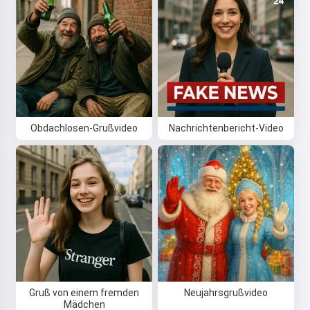
Obdachlosen-Grußvideo
Nachrichtenbericht-Video
Gruß von einem fremden
Neujahrsgrußvideo
Mädchen