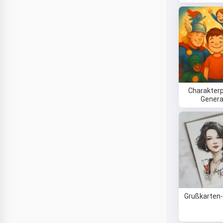
Charakterp
Genera
Grußkarten-