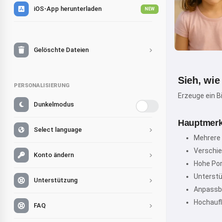
iOS-App herunterladen
NEW
Gelöschte Dateien
Sieh, wie
PERSONALISIERUNG
Erzeuge ein B
Dunkelmodus
Hauptmerk
Select language
Mehrere P
Verschied
Konto ändern
Hohe Por
Unterstü
Unterstützung
Anpassba
Hochaufl
FAQ