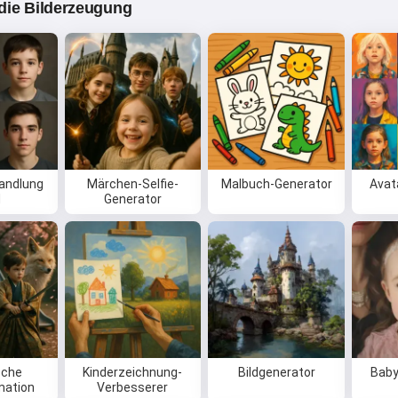
r die Bilderzeugung
andlung
Märchen-Selfie-
Malbuch-Generator
Avat
d
Generator
sche
Kinderzeichnung-
Bildgenerator
Baby
mation
Verbesserer