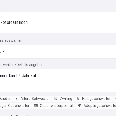
n
Fotorealistisch
nis auswählen
d weitere Details angeben
Bruder
👧
Ältere Schwester
👯
Zwilling
🧬
Halbgeschwister
ger-Geschwister
🖼️
Geschwisterporträt
🌍
Adoptivgeschwiste