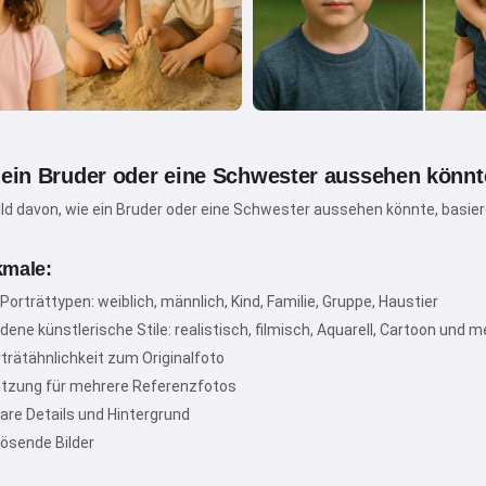
Hallo! Ich bin Storiko 👋
 ein Bruder oder eine Schwester aussehen könnt
Ich erzähle magische
ild davon, wie ein Bruder oder eine Schwester aussehen könnte, basie
Gutenachtсказки für Ihre Kinder
🌟
male:
orträttypen: weiblich, männlich, Kind, Familie, Gruppe, Haustier
ene künstlerische Stile: realistisch, filmisch, Aquarell, Cartoon und m
Eine сказка lesen
trätähnlichkeit zum Originalfoto
tzung für mehrere Referenzfotos
re Details und Hintergrund
Durch die Nutzung des Services akzeptieren Sie:
ösende Bilder
Nutzungsbedingungen
,
Datenschutzrichtlinie
,
Rückgaberichtlinie