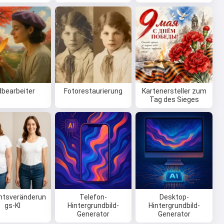
dbearbeiter
Fotorestaurierung
Kartenersteller zum
Tag des Sieges
htsveränderun
Telefon-
Desktop-
gs-KI
Hintergrundbild-
Hintergrundbild-
Generator
Generator