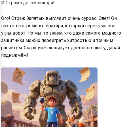
И Стража делом покори!
Ого! Страж Запятых выглядит очень сурово, Олег! Он
похож на огромного вратаря, который перекрыл все
углы ворот. Но мы-то знаем, что даже самого мощного
защитника можно переиграть хитростью и точным
расчётом. Спарк уже сканирует древнюю плиту, давай
поднажмём!
Hi! I am Storiko 👋
I tell magical bedtime stories for
your kids 🌟