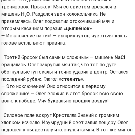
тренировок. Прыжок! Мяч со свистом врезался в
мишень
H₂O
. Раздался звон колокольчика. Не
приземляясь, Олег подхватил отскочивший мяч и
вторым касанием поразил
«цыплёнок»
.
— Исключение на «и»! — выкрикнул он, чувствуя, как в
голове всплывают правила.
Третий бросок был самым сложным — мишень
NaCl
вращалась. Олег закрутил мяч так, что тот по дуге
обогнул выступ скалы и точно ударил в центр. Остался
последний рубеж. Глагол
«стелить»
.
— Это исключение! Оно относится к первому
спряжению! — Олег вложил в этот бросок всю свою
волю к победе. Мяч буквально прошил воздух!
Силовое поле вокруг Кристалла Знаний с громким
хлопком исчезло. Изумрудный свет залил пещеру. Олег
подошёл к пьедесталу и коснулся камня. В тот же миг он