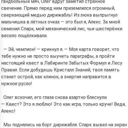
гандбольный мяч, Олег вдруг заметил странное
свечение. Прямо перед ним приземлился огромный,
сверкающий медью дирижабль! Из люка выпрыгнул
мальчишка в лётных очках — это был я, Алекс. За мной
семенил Спарк, мой механический лис, чьи шестерёнки
весело пощёлкивали.
— Эй, чемпион! — крикнул я. — Моя карта говорит, что
тебе нужно не просто выучить параграфы, а пройти
настоящий квест в Лабиринте Забытых Формул и Лесу
Правил. Если добудешь Кристалл Знаний, твоя память
станет острой, как клинок, а энергия направится в
нужное русло!
Олег вскочил, его глаза снова азартно блеснули.
— Квест? Это я люблю! Это как игра, только круче! Веди,
Алекс!
Мы поднялись на борт дирижабля. Спарк вывел на экран