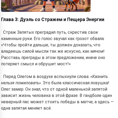
Read a story
Глава 3: Дуэль со Стражем и Пещера Энергии
Страж Запятых преградил путь, скрестив свои
By starting to use the service, you accept:
Terms of
каменные руки. Его голос звучал как грохот обвала:
Service
,
Privacy Policy
,
Refund Policy
«Чтобы пройти дальше, ты должен доказать, что
владеешь силой мысли так же искусно, как мячом!
Расставь преграды в этом предложении, иначе оно
потеряет смысл и обрушит мост!»
Перед Олегом в воздухе вспыхнули слова:
«Казнить
нельзя помиловать»
. Это была классическая ловушка!
Олег замер. Он знал, что от одной маленькой запятой
зависит жизнь человека в этой фразе. В гандболе один
неверный пас может стоить победы в матче, а здесь —
одна запятая меняет всё.