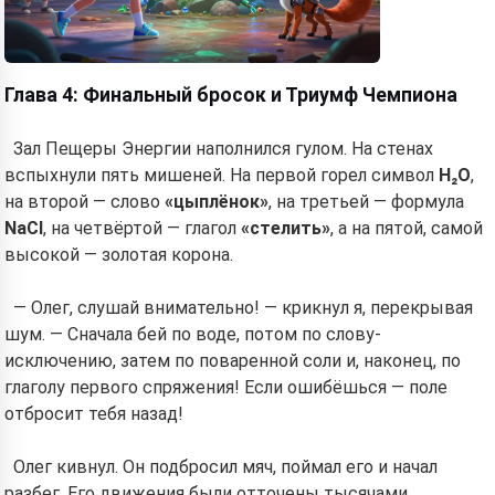
Глава 4: Финальный бросок и Триумф Чемпиона
Зал Пещеры Энергии наполнился гулом. На стенах
вспыхнули пять мишеней. На первой горел символ
H₂O
,
на второй — слово
«цыплёнок»
, на третьей — формула
NaCl
, на четвёртой — глагол
«стелить»
, а на пятой, самой
высокой — золотая корона.
— Олег, слушай внимательно! — крикнул я, перекрывая
шум. — Сначала бей по воде, потом по слову-
исключению, затем по поваренной соли и, наконец, по
глаголу первого спряжения! Если ошибёшься — поле
отбросит тебя назад!
Олег кивнул. Он подбросил мяч, поймал его и начал
разбег. Его движения были отточены тысячами