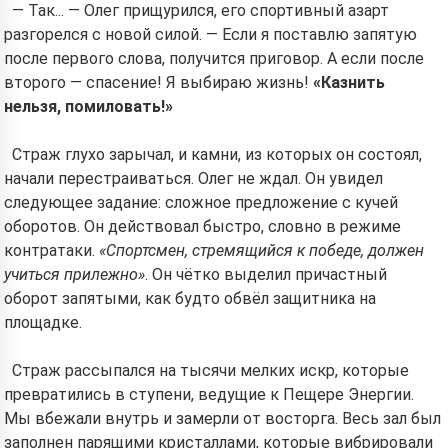
— Так... — Олег прищурился, его спортивный азарт
разгорелся с новой силой. — Если я поставлю запятую
после первого слова, получится приговор. А если после
второго — спасение! Я выбираю жизнь!
«Казнить
нельзя, помиловать!»
Страж глухо зарычал, и камни, из которых он состоял,
начали перестраиваться. Олег не ждал. Он увидел
следующее задание: сложное предложение с кучей
оборотов. Он действовал быстро, словно в режиме
контратаки.
«Спортсмен, стремящийся к победе, должен
учиться прилежно»
. Он чётко выделил причастный
оборот запятыми, как будто обвёл защитника на
площадке.
Страж рассыпался на тысячи мелких искр, которые
превратились в ступени, ведущие к Пещере Энергии.
Мы вбежали внутрь и замерли от восторга. Весь зал был
заполнен парящими кристаллами, которые вибрировали