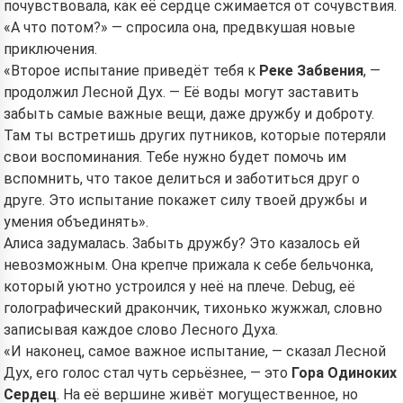
почувствовала, как её сердце сжимается от сочувствия.
«А что потом?» — спросила она, предвкушая новые
приключения.
«Второе испытание приведёт тебя к
Реке Забвения
, —
продолжил Лесной Дух. — Её воды могут заставить
забыть самые важные вещи, даже дружбу и доброту.
Там ты встретишь других путников, которые потеряли
свои воспоминания. Тебе нужно будет помочь им
вспомнить, что такое делиться и заботиться друг о
друге. Это испытание покажет силу твоей дружбы и
умения объединять».
Алиса задумалась. Забыть дружбу? Это казалось ей
невозможным. Она крепче прижала к себе бельчонка,
который уютно устроился у неё на плече. Debug, её
голографический дракончик, тихонько жужжал, словно
записывая каждое слово Лесного Духа.
«И наконец, самое важное испытание, — сказал Лесной
Дух, его голос стал чуть серьёзнее, — это
Гора Одиноких
Сердец
. На её вершине живёт могущественное, но