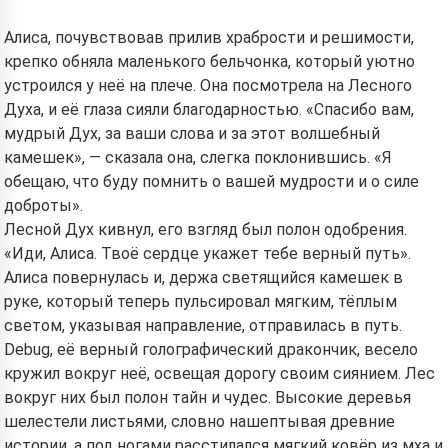
Алиса, почувствовав прилив храбрости и решимости,
крепко обняла маленького бельчонка, который уютно
устроился у неё на плече. Она посмотрела на Лесного
Духа, и её глаза сияли благодарностью. «Спасибо вам,
мудрый Дух, за ваши слова и за этот волшебный
камешек», — сказала она, слегка поклонившись. «Я
обещаю, что буду помнить о вашей мудрости и о силе
доброты».
Лесной Дух кивнул, его взгляд был полон одобрения.
«Иди, Алиса. Твоё сердце укажет тебе верный путь».
Алиса повернулась и, держа светящийся камешек в
руке, который теперь пульсировал мягким, тёплым
светом, указывая направление, отправилась в путь.
Debug, её верный голографический дракончик, весело
кружил вокруг неё, освещая дорогу своим сиянием. Лес
вокруг них был полон тайн и чудес. Высокие деревья
шелестели листьями, словно нашептывая древние
истории, а под ногами расстилался мягкий ковёр из мха и