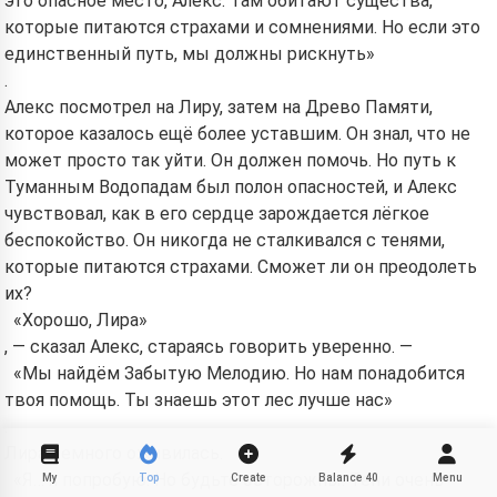
это опасное место, Алекс. Там обитают существа,
которые питаются страхами и сомнениями. Но если это
единственный путь, мы должны рискнуть»
.
Алекс посмотрел на Лиру, затем на Древо Памяти,
которое казалось ещё более уставшим. Он знал, что не
может просто так уйти. Он должен помочь. Но путь к
Туманным Водопадам был полон опасностей, и Алекс
чувствовал, как в его сердце зарождается лёгкое
беспокойство. Он никогда не сталкивался с тенями,
которые питаются страхами. Сможет ли он преодолеть
их?
«Хорошо, Лира»
, — сказал Алекс, стараясь говорить уверенно. —
«Мы найдём Забытую Мелодию. Но нам понадобится
твоя помощь. Ты знаешь этот лес лучше нас»
.
Лира немного оживилась.
«Я… я попробую. Но будьте осторожны. Тени очень
My
Top
Create
Balance
40
Menu