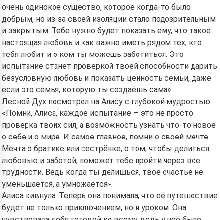
очень одинокое существо, которое когда-то было
добрым, но из-за своей изоляции стало подозрительным
и закрытым. Тебе нужно будет показать ему, что такое
настоящая любовь и как важно иметь рядом тех, кто
тебя любит и о ком ты можешь заботиться. Это
испытание станет проверкой твоей способности дарить
безусловную любовь и показать ценность семьи, даже
если это семья, которую ты создаёшь сама».
Лесной Дух посмотрел на Алису с глубокой мудростью.
«Помни, Алиса, каждое испытание — это не просто
проверка твоих сил, а возможность узнать что-то новое
о себе и о мире. И самое главное, помни о своей мечте.
Мечта о братике или сестрёнке, о том, чтобы делиться
любовью и заботой, поможет тебе пройти через все
трудности. Ведь когда ты делишься, твоё счастье не
уменьшается, а умножается».
Алиса кивнула. Теперь она понимала, что её путешествие
будет не только приключением, но и уроком. Она
чувствовала себя готовой ко всему, ведь у неё было