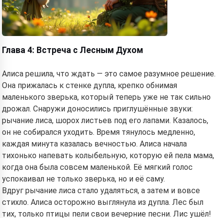
Глава 4: Встреча с Лесным Духом
Алиса решила, что ждать — это самое разумное решение.
Она прижалась к стенке дупла, крепко обнимая
маленького зверька, который теперь уже не так сильно
дрожал. Снаружи доносились приглушённые звуки:
рычание лиса, шорох листьев под его лапами. Казалось,
он не собирался уходить. Время тянулось медленно,
каждая минута казалась вечностью. Алиса начала
тихонько напевать колыбельную, которую ей пела мама,
когда она была совсем маленькой. Её мягкий голос
успокаивал не только зверька, но и её саму.
Вдруг рычание лиса стало удаляться, а затем и вовсе
стихло. Алиса осторожно выглянула из дупла. Лес был
тих, только птицы пели свои вечерние песни. Лис ушёл!