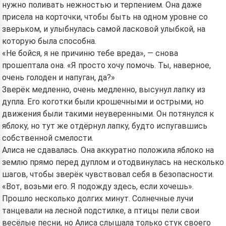
нужно поливать нежностью и терпением. Она даже
присела на корточки, чтобы быть на одном уровне со
зверьком, и улыбнулась самой ласковой улыбкой, на
которую была способна.
«Не бойся, я не причиню тебе вреда», — снова
прошептала она. «Я просто хочу помочь. Ты, наверное,
очень голоден и напуган, да?»
Зверёк медленно, очень медленно, высунул лапку из
дупла. Его коготки были крошечными и острыми, но
движения были такими неуверенными. Он потянулся к
яблоку, но тут же отдёрнул лапку, будто испугавшись
собственной смелости.
Алиса не сдавалась. Она аккуратно положила яблоко на
землю прямо перед дуплом и отодвинулась на несколько
шагов, чтобы зверёк чувствовал себя в безопасности.
«Вот, возьми его. Я подожду здесь, если хочешь».
Прошло несколько долгих минут. Солнечные лучи
танцевали на лесной подстилке, а птицы пели свои
весёлые песни, но Алиса слышала только стук своего