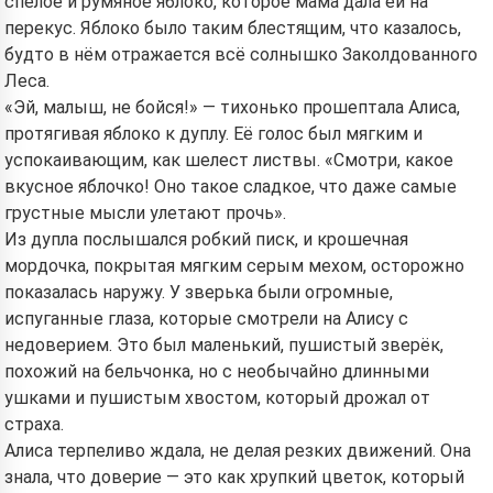
спелое и румяное яблоко, которое мама дала ей на
перекус. Яблоко было таким блестящим, что казалось,
будто в нём отражается всё солнышко Заколдованного
Леса.
«Эй, малыш, не бойся!» — тихонько прошептала Алиса,
протягивая яблоко к дуплу. Её голос был мягким и
успокаивающим, как шелест листвы. «Смотри, какое
вкусное яблочко! Оно такое сладкое, что даже самые
грустные мысли улетают прочь».
Из дупла послышался робкий писк, и крошечная
мордочка, покрытая мягким серым мехом, осторожно
показалась наружу. У зверька были огромные,
испуганные глаза, которые смотрели на Алису с
недоверием. Это был маленький, пушистый зверёк,
похожий на бельчонка, но с необычайно длинными
ушками и пушистым хвостом, который дрожал от
страха.
Алиса терпеливо ждала, не делая резких движений. Она
знала, что доверие — это как хрупкий цветок, который