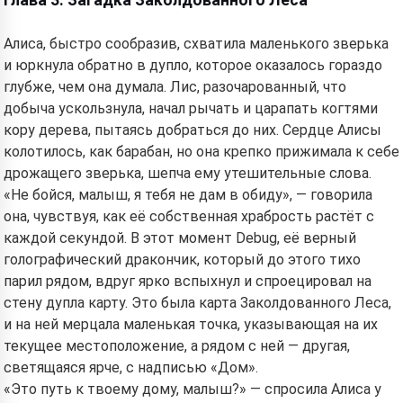
Глава 3: Загадка Заколдованного Леса
Алиса, быстро сообразив, схватила маленького зверька
и юркнула обратно в дупло, которое оказалось гораздо
глубже, чем она думала. Лис, разочарованный, что
добыча ускользнула, начал рычать и царапать когтями
кору дерева, пытаясь добраться до них. Сердце Алисы
колотилось, как барабан, но она крепко прижимала к себе
дрожащего зверька, шепча ему утешительные слова.
«Не бойся, малыш, я тебя не дам в обиду», — говорила
она, чувствуя, как её собственная храбрость растёт с
каждой секундой. В этот момент Debug, её верный
голографический дракончик, который до этого тихо
парил рядом, вдруг ярко вспыхнул и спроецировал на
стену дупла карту. Это была карта Заколдованного Леса,
и на ней мерцала маленькая точка, указывающая на их
текущее местоположение, а рядом с ней — другая,
светящаяся ярче, с надписью «Дом».
«Это путь к твоему дому, малыш?» — спросила Алиса у