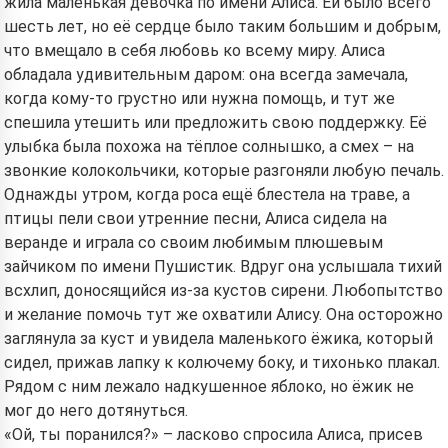
жила маленькая девочка по имени Алиса. Ей было всего
шесть лет, но её сердце было таким большим и добрым,
что вмещало в себя любовь ко всему миру. Алиса
обладала удивительным даром: она всегда замечала,
когда кому-то грустно или нужна помощь, и тут же
спешила утешить или предложить свою поддержку. Её
улыбка была похожа на тёплое солнышко, а смех – на
звонкие колокольчики, которые разгоняли любую печаль.
Однажды утром, когда роса ещё блестела на траве, а
птицы пели свои утренние песни, Алиса сидела на
веранде и играла со своим любимым плюшевым
зайчиком по имени Пушистик. Вдруг она услышала тихий
всхлип, доносящийся из-за кустов сирени. Любопытство
и желание помочь тут же охватили Алису. Она осторожно
заглянула за куст и увидела маленького ёжика, который
сидел, прижав лапку к колючему боку, и тихонько плакал.
Рядом с ним лежало надкушенное яблоко, но ёжик не
мог до него дотянуться.
«Ой, ты поранился?» – ласково спросила Алиса, присев