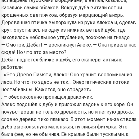
испещрена глубокими морщинами, а ветви, казалось,
касались самих облаков. Вокруг дуба витали сотни
крошечных светлячков, образуя мерцающий вихрь.
Деревянная птичка выпорхнула из руки Алекса и, сделав
круг, опустилась на одну из нижних ветвей дуба, где
находилось небольшое углубление, похожее на гнездо.
— Смотри, Дебаг! — воскликнул Алекс. — Она привела нас
сюда! Но что это за место?
Дебаг подлетел ближе к дубу, его сканеры активно
работали.
«Это Древо Памяти, Алекс! Оно хранит воспоминания
леса. Но что-то здесь не так… Энергетические потоки
нестабильны. Кажется, оно страдает»
, — обеспокоенно пропищал дракончик.
Алекс подошёл к дубу и приложил ладонь к его коре. Он
почувствовал не только древность, но и лёгкую дрожь,
словно дерево тихо плакало. В этот момент из-за ствола
дуба выскользнула маленькая, пугливая фигурка. Это
была фея, но не обычная. Её крылья были тусклыми, а