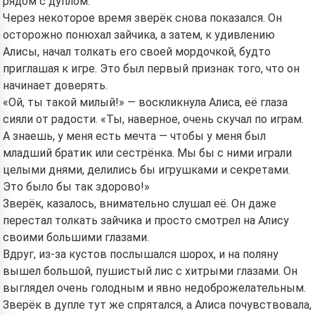
рядом с дуплом.
Через некоторое время зверёк снова показался. Он
осторожно понюхал зайчика, а затем, к удивлению
Алисы, начал толкать его своей мордочкой, будто
приглашая к игре. Это был первый признак того, что он
начинает доверять.
«Ой, ты такой милый!» — воскликнула Алиса, её глаза
сияли от радости. «Ты, наверное, очень скучал по играм.
А знаешь, у меня есть мечта — чтобы у меня был
младший братик или сестрёнка. Мы бы с ними играли
целыми днями, делились бы игрушками и секретами.
Это было бы так здорово!»
Зверёк, казалось, внимательно слушал её. Он даже
перестал толкать зайчика и просто смотрел на Алису
своими большими глазами.
Вдруг, из-за кустов послышался шорох, и на поляну
вышел большой, пушистый лис с хитрыми глазами. Он
выглядел очень голодным и явно недоброжелательным.
Зверёк в дупле тут же спрятался, а Алиса почувствовала,