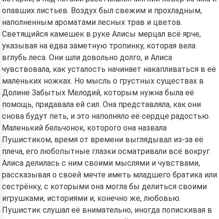
опавших листьев. Воздух был свежим и прохладным,
наполненным ароматами лесных трав и цветов.
Светящийся камешек в руке Алисы мерцал всё ярче,
указывая на едва заметную тропинку, которая вела
вглубь леса. Они шли довольно долго, и Алиса
чувствовала, как усталость начинает накапливаться в её
маленьких ножках. Но мысль о грустных существах в
Долине Забытых Мелодий, которым нужна была её
помощь, придавала ей сил. Она представляла, как они
снова будут петь, и это наполняло её сердце радостью.
Маленький бельчонок, которого она назвала
Пушистиком, время от времени выглядывал из-за её
плеча, его любопытные глазки осматривали всё вокруг.
Алиса делилась с ним своими мыслями и чувствами,
рассказывая о своей мечте иметь младшего братика или
сестрёнку, с которыми она могла бы делиться своими
игрушками, историями и, конечно же, любовью.
Пушистик слушал её внимательно, иногда попискивая в