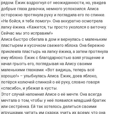
рядом. Ёжик вздрогнул от неожиданности, но, увидев
добрые глаза девочки, немного успокоился. Алиса
осторожно протянула руку и погладила его по спинке.
«Не бойся, я тебе помогу». Она аккуратно осмотрела
лапку ёжика. «Кажется, ты просто укололся о веточку.
Сейчас мы это исправим!»
Алиса быстро сбегала в дом и вернулась с маленьким
пластырем и кусочком свежего яблока. Она бережно
приклеила пластырь на лапку ёжика, а затем протянула
ему яблоко. Ёжик с благодарностью взял угощение и
начал грызть его, поглядывая на Алису своими
маленькими глазками. «Вот видишь, теперь всё
хорошо!» – улыбнулась Алиса. Ёжик, доев яблоко,
потёрся колючей спинкой о её руку, словно говоря
«спасибо», и убежал в кусты.
Этот случай напомнил Алисе о её мечте. Она всегда
мечтала о том, чтобы у неё появился младший братик
или сестрёнка. Ей так хотелось делиться своими
игрушками, читать им сказки, учить их всему, что она