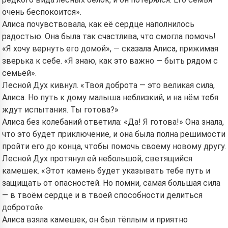
Hi! I am Storiko 👋
очень беспокоится».
I tell magical bedtime stories for
Алиса почувствовала, как её сердце наполнилось
your kids 🌟
радостью. Она была так счастлива, что смогла помочь!
«Я хочу вернуть его домой», — сказала Алиса, прижимая
зверька к себе. «Я знаю, как это важно — быть рядом с
семьёй».
Read a story
Лесной Дух кивнул. «Твоя доброта — это великая сила,
Алиса. Но путь к дому малыша неблизкий, и на нём тебя
ждут испытания. Ты готова?»
By starting to use the service, you accept:
Terms of
Алиса без колебаний ответила: «Да! Я готова!» Она знала,
Service
,
Privacy Policy
,
Refund Policy
что это будет приключение, и она была полна решимости
пройти его до конца, чтобы помочь своему новому другу.
Лесной Дух протянул ей небольшой, светящийся
камешек. «Этот камень будет указывать тебе путь и
защищать от опасностей. Но помни, самая большая сила
— в твоём сердце и в твоей способности делиться
добротой».
Алиса взяла камешек, он был тёплым и приятно