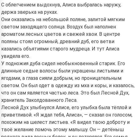
С облегчением выдохнув, Алиса выбралась наружу,
держа зверька на руках.
Они оказались на небольшой поляне, залитой мягким
светом заходящего солнца. Воздух был наполнен
ароматом лесных цветов и свежей хвои. В центре
поляны стоял огромный, древний дуб, его ветви
казались объятиями старого мудреца. И тут Алиса
увидела его.
У подножия дуба сидел необыкновенный старик. Его
длинные седые волосы были украшены листьями и
ягодами, а глаза сияли добрым, но проницательным
светом. Он был одет в одежду из мха и коры, и казалось,
что он сам является частью леса. Это был Лесной Дух,
хранитель Заколдованного Леса.
Лесной Дух улыбнулся Алисе, его улыбка была тёплой и
приветливой. «Я ждал тебя, Алиса», — сказал он голосом,
похожим на шелест листьев. «Я видел твою доброту и
твоё желание помочь этому малышу. Он — детёныш
редкого вида лесных белок, и он потерялся. Его семья