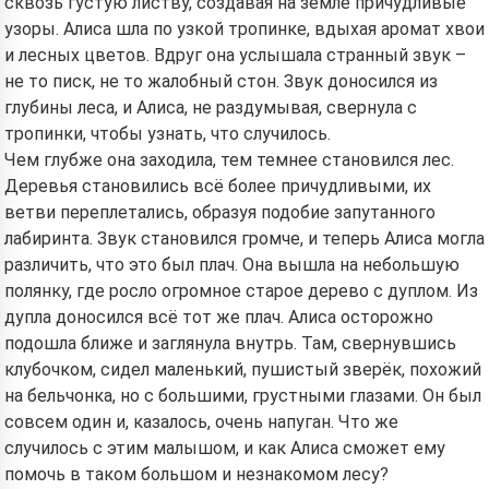
сквозь густую листву, создавая на земле причудливые
узоры. Алиса шла по узкой тропинке, вдыхая аромат хвои
и лесных цветов. Вдруг она услышала странный звук –
не то писк, не то жалобный стон. Звук доносился из
глубины леса, и Алиса, не раздумывая, свернула с
тропинки, чтобы узнать, что случилось.
Чем глубже она заходила, тем темнее становился лес.
Деревья становились всё более причудливыми, их
ветви переплетались, образуя подобие запутанного
лабиринта. Звук становился громче, и теперь Алиса могла
различить, что это был плач. Она вышла на небольшую
полянку, где росло огромное старое дерево с дуплом. Из
дупла доносился всё тот же плач. Алиса осторожно
подошла ближе и заглянула внутрь. Там, свернувшись
клубочком, сидел маленький, пушистый зверёк, похожий
на бельчонка, но с большими, грустными глазами. Он был
совсем один и, казалось, очень напуган. Что же
случилось с этим малышом, и как Алиса сможет ему
помочь в таком большом и незнакомом лесу?