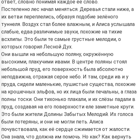
ответ, словно понимая каждое её слово.
Постепенно лес начал меняться. Деревья стали ниже, а
их ветви переплелись, образуя подобие зелёного
туннеля. Воздух стал более влажным, и Алиса услышала
слабые, едва различимые звуки, похожие на тихие
всхлипы. Это были те самые грустные мелодии, о
которых говорил Лесной Дух.
Они вышли на небольшую поляну, окружённую
высокими, плакучими ивами. В центре поляны стоял
небольшой пруд, его поверхность была абсолютно
неподвижна, отражая серое небо. И там, среди ив и у
пруда, сидели маленькие, пушистые существа, похожие
на крошечных эльфов, но их лица были печальны, а глаза
полны тоски. Они тихонько плакали, и их слёзы падали в
пруд, создавая на его поверхности еле заметные круги.
Это были жители Долины Забытых Мелодий. Их голоса
были потеряны, и они не могли петь. Алиса
почувствовала, как её сердце сжимается от жалости.
Она знала, что должна им помочь. Но как? Как вернуть