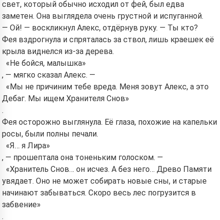
свет, который обычно исходил от фей, был едва
заметен. Она выглядела очень грустной и испуганной.
— Ой! — воскликнул Алекс, отдёрнув руку. — Ты кто?
Фея вздрогнула и спряталась за ствол, лишь краешек её
крыла виднелся из-за дерева.
«Не бойся, малышка»
, — мягко сказал Алекс. —
«Мы не причиним тебе вреда. Меня зовут Алекс, а это
Дебаг. Мы ищем Хранителя Снов»
.
Фея осторожно выглянула. Её глаза, похожие на капельки
росы, были полны печали.
«Я… я Лира»
, — прошептала она тоненьким голоском. —
«Хранитель Снов… он исчез. А без него… Древо Памяти
увядает. Оно не может собирать новые сны, и старые
начинают забываться. Скоро весь лес погрузится в
забвение»
.