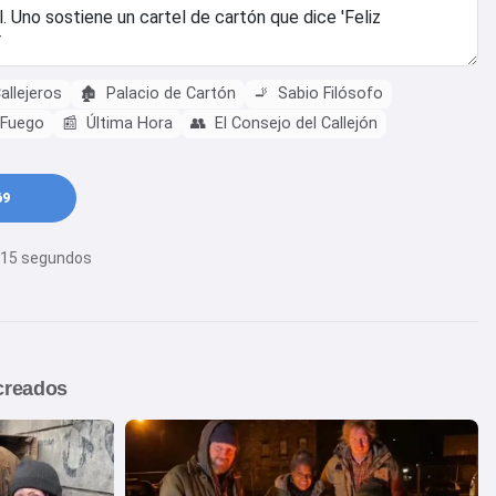
llejeros
🏚️
Palacio de Cartón
🚬
Sabio Filósofo
e Fuego
📰
Última Hora
👥
El Consejo del Callejón
69
0-15 segundos
creados