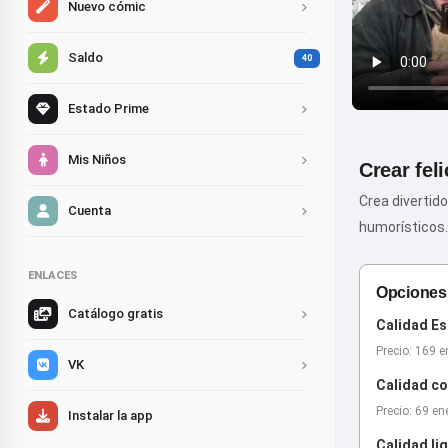
Nuevo cómic
Saldo
40
Estado Prime
Mis Niños
Crear fel
Crea divertid
Cuenta
humorísticos.
ENLACES
Opciones 
Catálogo gratis
Calidad Es
Precio: 169 e
VK
Calidad co
Precio: 69 en
Instalar la app
Calidad li