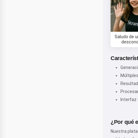
Saludo de u
descono
Caracterís
Generaci
Múltiples
Resultad
Procesa
Interfaz 
¿Por qué e
Nuestra plata