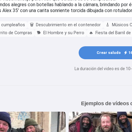
e cumpleaños
🗑️
Descubrimiento en el contenedor
🎸
Músicos Ca
rrito de Compras
🐕
El Hombre y su Perro
🔥
Fiesta del Barril d
Crear saludo
1
La duración del video es de 1
Ejemplos de vídeos 