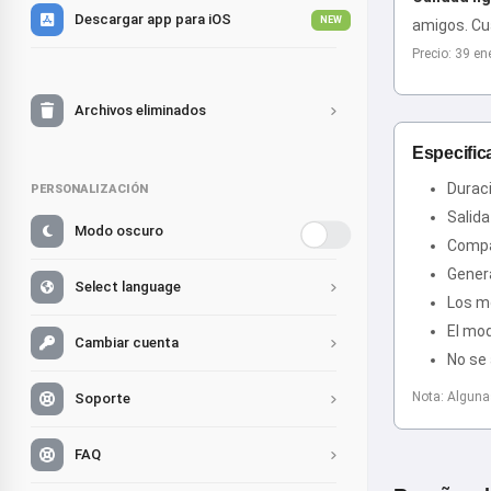
Descargar app para iOS
NEW
amigos. Cu
Precio: 39 en
Archivos eliminados
Especific
Durac
PERSONALIZACIÓN
Salida
Modo oscuro
Compa
Gener
Select language
Los mo
El mod
Cambiar cuenta
No se 
Nota: Alguna
Soporte
FAQ