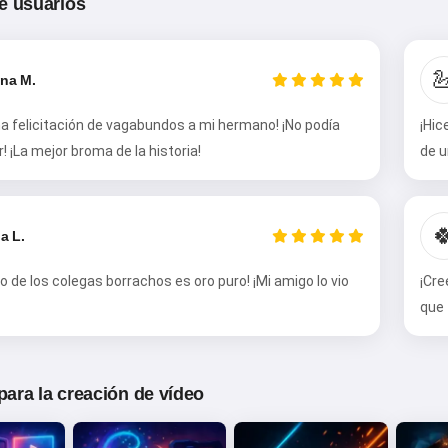
Cuento cuentos mágicas para
e usuarios
dormir a tus niños 🌟

ina M.
Leer una cuento
na felicitación de vagabundos a mi hermano! ¡No podía
¡Hic
r! ¡La mejor broma de la historia!
de u
Al empezar a usar el servicio, aceptas:
Términos del
servicio
,
Política de privacidad
,
Política de reembolso

a L.
io de los colegas borrachos es oro puro! ¡Mi amigo lo vio
¡Cre
que 
 para la creación de vídeo