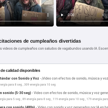
icitaciones de cumpleaños divertidas
os videos de cumpleaños con saludos de vagabundos usando IA. Esce
de calidad disponibles
tándar con Sonido y Voz
-
¡Video con efectos de sonido, música y vo
nergía para 8 seg , 309 energía para 10 seg
n sonido (5-30 seg)
-
Video con efectos de sonido, música y voz gener
ergía para 5 seg , 89 energía para 8 seg , 119 energía para 10 seg , 179 energía pa
gera con sonido (480p)
-
Video con sonido y voz generados por IA en baj