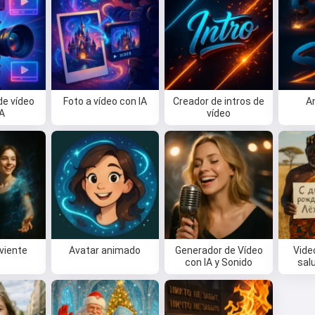
de vídeo
Foto a vídeo con IA
Creador de intros de
A
IA
vídeo
iviente
Avatar animado
Generador de Vídeo
Vide
con IA y Sonido
sal