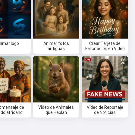
nimar logo
Animar fotos
Crear Tarjeta de
antiguas
Felicitación en Video
omensaje de
Video de Animales
Vídeo de Reportaje
udo africano
que Hablan
de Noticias