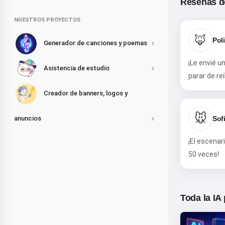
Reseñas d
NUESTROS PROYECTOS
🦊
Pol
Generador de canciones y poemas
¡Le envié u
Asistencia de estudio
parar de reí
Creador de banners, logos y
🐭
Sofi
anuncios
¡El escenar
50 veces!
Toda la IA