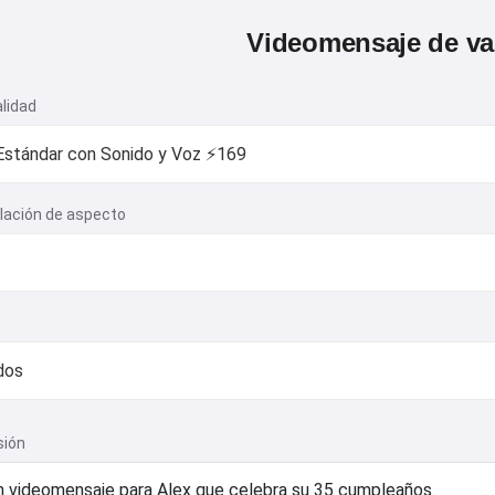
Videomensaje de v
alidad
elación de aspecto
sión