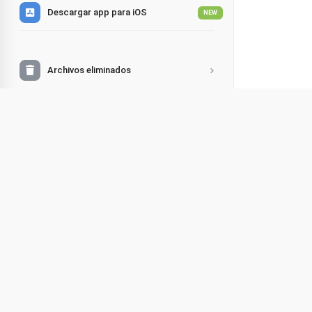
Descargar app para iOS
NEW
Archivos eliminados
Soporte
PERSONALIZACIÓN
Compartir
Modo oscuro
Escuch
Facebook
Select language
¡Hola! Soy 
LinkedIn
Cambiar cuenta
¿Necesitas
Twitter
- Responder
Soporte
- Ayudar c
WhatsApp
- Para asun
FAQ
¡Responder