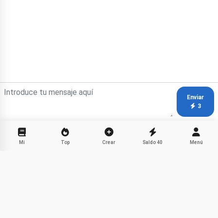
Enviar
3
Mi
Top
Crear
Saldo
40
Menú
Cuentos Divertidos con Toshka
Compartir
Escuchar
Facebook