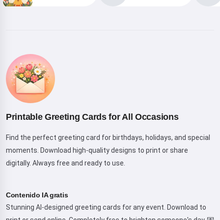
¡Hola! Soy Storiko 👋
Cuento cuentos mágicas para
dormir a tus niños 🌟
Leer una cuento
Printable Greeting Cards for All Occasions
Find the perfect greeting card for birthdays, holidays, and special
moments. Download high-quality designs to print or share
Al empezar a usar el servicio, aceptas:
Términos del
servicio
,
Política de privacidad
,
Política de reembolso
digitally. Always free and ready to use.
Contenido IA gratis
Stunning AI-designed greeting cards for any event. Download to