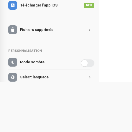
Télécharger l'app iOS
NEW
Fichiers supprimés
PERSONNALISATION
Mode sombre
Select language
Changer de compte
Histoire
Partager
Support
Écoute
Facebook
FAQ
Bonjour, pet