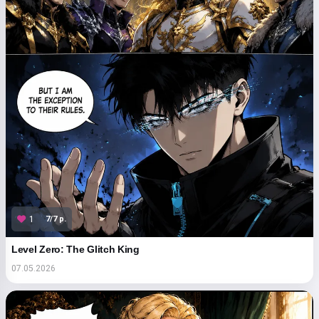
7/7 p.
1
Level Zero: The Glitch King
07.05.2026
Salut ! Je suis Storiko 👋