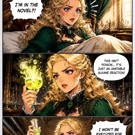
Je raconte des contes magiques
pour vos enfants 🌟
Lire une histoire
En commençant à utiliser le service, vous acceptez :
Conditions générales d'utilisation
,
Politique de
confidentialité
,
Politique de remboursement