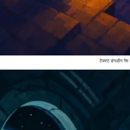
टेक्स्ट डंगऑन गेम