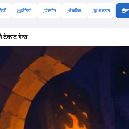
ियाँ
वीडियो
संगीत
कविता
अध्ययन
म
 टेक्स्ट गेम्स