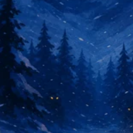
नमस्ते! मैं Storiko हूँ 👋
मैं आपके बच्चों के लिए जादुई सोने के समय की
कहानियाँ सुनाती हूँ 🌟
एक कहानी पढ़ें
सेवा का उपयोग शुरू करके, आप स्वीकार करते हैं:
सेवा की शर्तें
,
गोपनीयता नीति
,
धनवापसी नीति