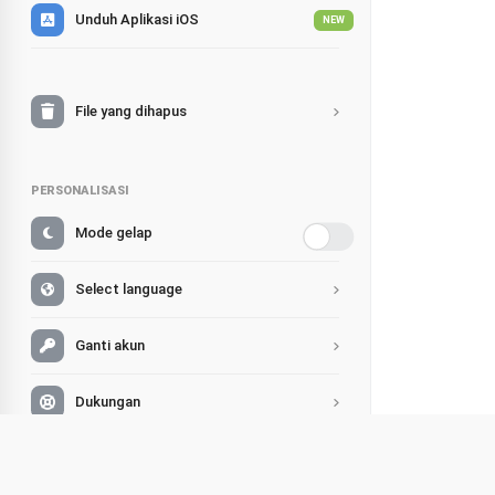
Unduh Aplikasi iOS
NEW
File yang dihapus
PERSONALISASI
Mode gelap
Select language
Ganti akun
Dukungan
FAQ
Cerita 
Bagikan