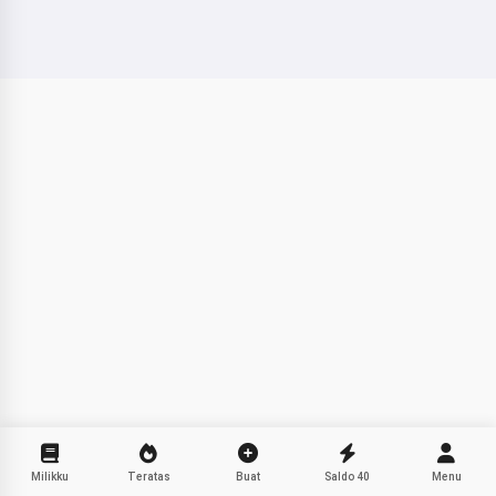
Aku menceritakan dongeng
pengantar tidur ajaib untuk anak-
anakmu 🌟
Baca dongeng
Dengan mulai menggunakan layanan ini, Anda
menerima:
Ketentuan Layanan
,
Kebijakan Privasi
,
Kebijakan Pengembalian Dana
Milikku
Teratas
Buat
Saldo
40
Menu