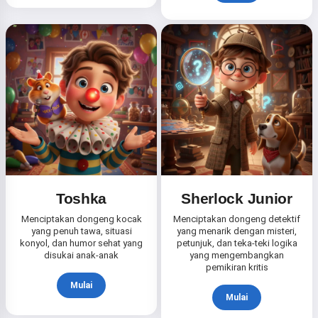
Hai! Aku Storiko 👋
Aku menceritakan dongeng
Toshka
Sherlock Junior
pengantar tidur ajaib untuk anak-
anakmu 🌟
Menciptakan dongeng kocak
Menciptakan dongeng detektif
yang penuh tawa, situasi
yang menarik dengan misteri,
konyol, dan humor sehat yang
petunjuk, dan teka-teki logika
disukai anak-anak
yang mengembangkan
pemikiran kritis
Baca dongeng
Mulai
Mulai