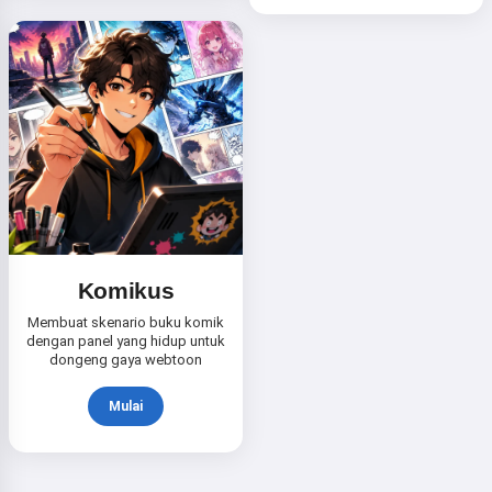
Dengan mulai menggunakan layanan ini, Anda
menerima:
Ketentuan Layanan
,
Kebijakan Privasi
,
Kebijakan Pengembalian Dana
Komikus
Membuat skenario buku komik
dengan panel yang hidup untuk
dongeng gaya webtoon
Mulai