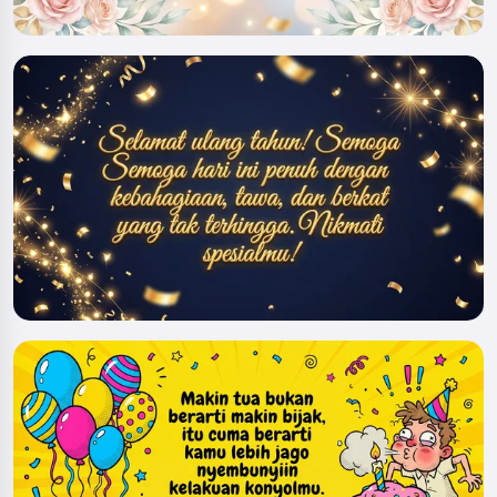
Hai! Aku Storiko 👋
Aku menceritakan dongeng
pengantar tidur ajaib untuk anak-
anakmu 🌟
Baca dongeng
Dengan mulai menggunakan layanan ini, Anda
menerima:
Ketentuan Layanan
,
Kebijakan Privasi
,
Kebijakan Pengembalian Dana