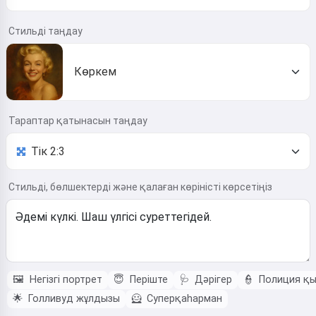
Стильді таңдау
Көркем
Тараптар қатынасын таңдау
Стильді, бөлшектерді және қалаған көріністі көрсетіңіз
🖼️
Негізгі портрет
😇
Періште
🩺
Дәрігер
👮
Полиция қы
🌟
Голливуд жұлдызы
🦸
Суперқаһарман