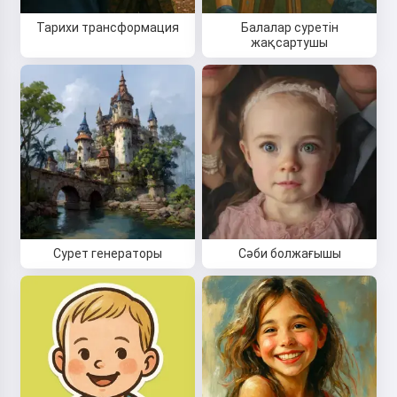
Тарихи трансформация
Балалар суретін
жақсартушы
Сурет генераторы
Сәби болжағышы