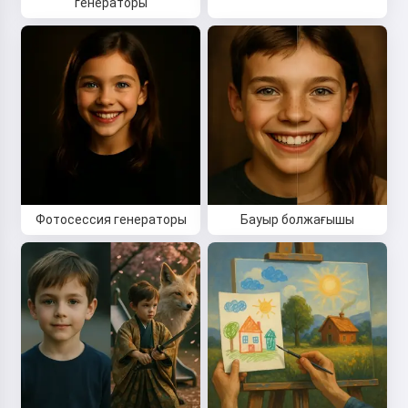
генераторы
Ертегіні оқу
Сервисті пайдалануды бастау арқылы сіз мынаны
қабылдайсыз:
Қызмет көрсету шарттары
,
Құпиялылық
саясаты
,
Қайтару саясаты
Фотосессия генераторы
Бауыр болжағышы