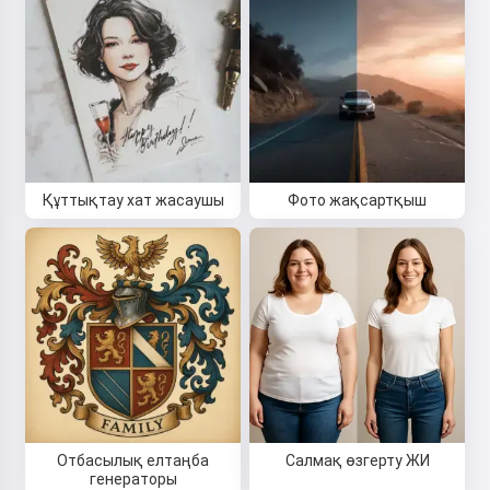
Құттықтау хат жасаушы
Фото жақсартқыш
Отбасылық елтаңба
Салмақ өзгерту ЖИ
генераторы