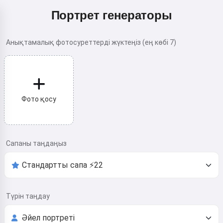
Портрет генераторы
Анықтамалық фотосуреттерді жүктеңіз (ең көбі 7)
Фото қосу
Сапаны таңдаңыз
Түрін таңдау