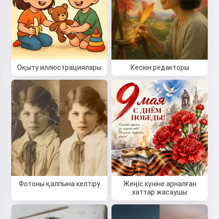
Оқыту иллюстрациялары
Кескін редакторы
Фотоны қалпына келтіру
Жеңіс күніне арналған
хаттар жасаушы