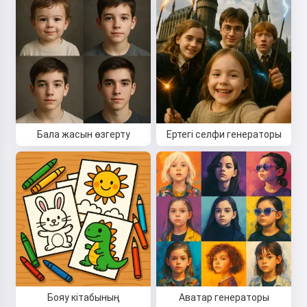
Бала жасын өзгерту
Ертегі селфи генераторы
Сәлем! Мен Storiko 👋
Мен сіздің балаларыңызға
сиқырлы ұйқы алдындағы
ертегілер айтамын 🌟
Бояу кітабының
Аватар генераторы