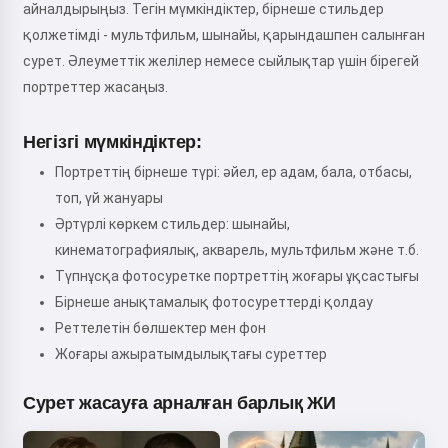
айналдырыңыз. Тегін мүмкіндіктер, бірнеше стильдер
қолжетімді - мультфильм, шынайы, қарындашпен салынған
сурет. Әлеуметтік желілер немесе сыйлықтар үшін бірегей
портреттер жасаңыз.
Негізгі мүмкіндіктер:
Портреттің бірнеше түрі: әйел, ер адам, бала, отбасы,
топ, үй жануары
Әртүрлі көркем стильдер: шынайы,
кинематографиялық, акварель, мультфильм және т.б.
Түпнұсқа фотосуретке портреттің жоғары ұқсастығы
Бірнеше анықтамалық фотосуреттерді қолдау
Реттелетін бөлшектер мен фон
Жоғары ажыратымдылықтағы суреттер
Сурет жасауға арналған барлық ЖИ