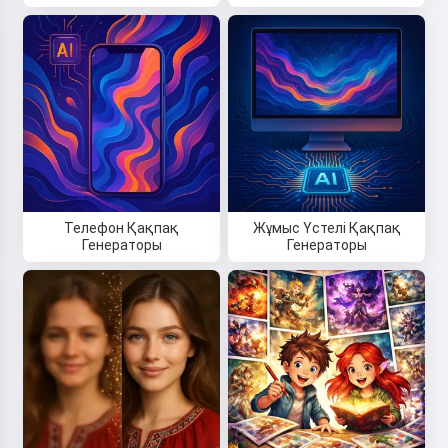
Телефон Қақпақ
Жұмыс Үстелі Қақпақ
Генераторы
Генераторы