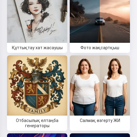
Құттықтау хат жасаушы
Фото жақсартқыш
Отбасылық елтаңба
Салмақ өзгерту ЖИ
генераторы