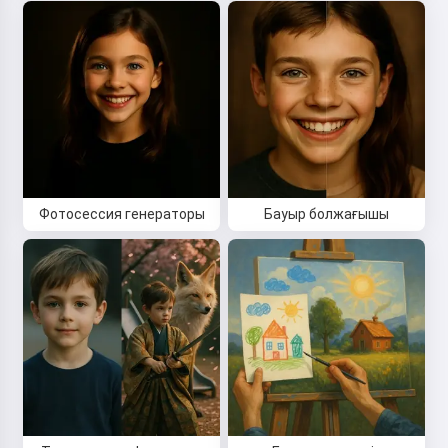
Ертегіні оқу
Сервисті пайдалануды бастау арқылы сіз мынаны
қабылдайсыз:
Қызмет көрсету шарттары
,
Құпиялылық
саясаты
,
Қайтару саясаты
Фотосессия генераторы
Бауыр болжағышы