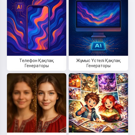
Телефон Қақпақ
Жұмыс Үстелі Қақпақ
Генераторы
Генераторы