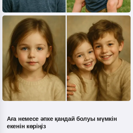
Аға немесе әпке қандай болуы мүмкін
екенін көріңіз