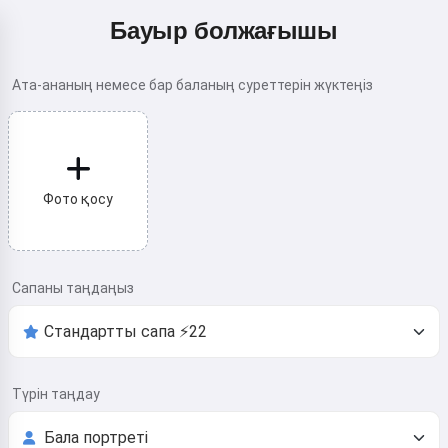
Бауыр болжағышы
Ата-ананың немесе бар баланың суреттерін жүктеңіз
Фото қосу
Сапаны таңдаңыз
Түрін таңдау