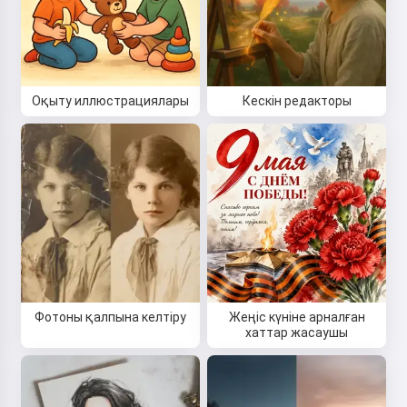
Оқыту иллюстрациялары
Кескін редакторы
Фотоны қалпына келтіру
Жеңіс күніне арналған
хаттар жасаушы