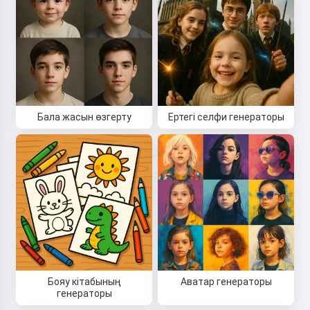
Бала жасын өзгерту
Ертегі селфи генераторы
Сәлем! Мен Storiko 👋
Мен сіздің балаларыңызға
сиқырлы ұйқы алдындағы
ертегілер айтамын 🌟
Бояу кітабының
Аватар генераторы
генераторы