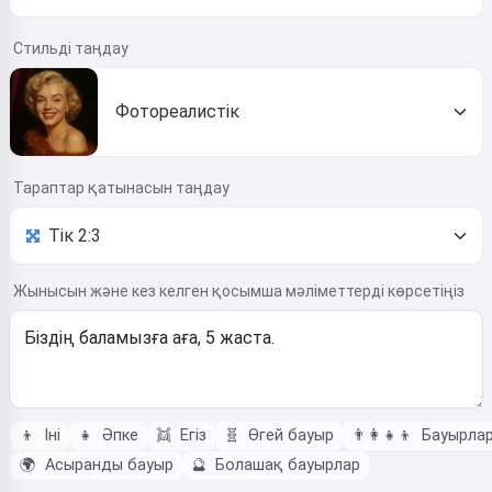
Стильді таңдау
Фотореалистік
Тараптар қатынасын таңдау
Жынысын және кез келген қосымша мәліметтерді көрсетіңіз
👦
Іні
👧
Әпке
👯
Егіз
🧬
Өгей бауыр
👨‍👩‍👧‍👦
Бауырлар
🌍
Асыранды бауыр
🔮
Болашақ бауырлар