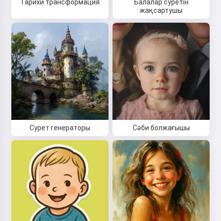
Тарихи трансформация
Балалар суретін
жақсартушы
Сурет генераторы
Сәби болжағышы