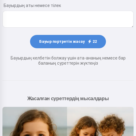
Бауырдың аты немесе тілек
Бауыр портретін жасау
22
Бауырдың келбетін болжау үшін ата-ананың немесе бар
баланың суреттерін жүктеңіз
Жасалған суреттердің мысалдары