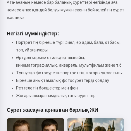
Ата-ананың немесе бар баланың суреттері негізінде аға
немесе әпке қандай болуы мүмкін екенін бейнелейтін сурет
жасаңыз.
Негізгі мүмкіндіктер:
Портреттің бірнеше түрі: әйел, ер адам, бала, отбасы,
топ, үй жануары
Әртүрлі көркем стильдер: шынайы,
кинематографиялық, акварель, мультфильм және т.б.
Түпнұсқа фотосуретке портреттің жоғары ұқсастығы
Бірнеше анықтамалық фотосуреттерді қолдау
Реттелетін бөлшектер мен фон
Жоғары ажыратымдылықтағы суреттер
Сурет жасауға арналған барлық ЖИ