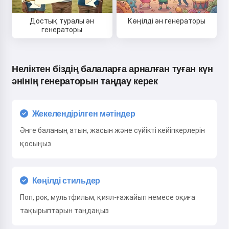
Достық туралы ән
Көңілді ән генераторы
генераторы
Неліктен біздің балаларға арналған туған күн
әнінің генераторын таңдау керек
Жекелендірілген мәтіндер
Әнге баланың атын, жасын және сүйікті кейіпкерлерін
қосыңыз
Көңілді стильдер
Поп, рок, мультфильм, қиял-ғажайып немесе оқиға
тақырыптарын таңдаңыз