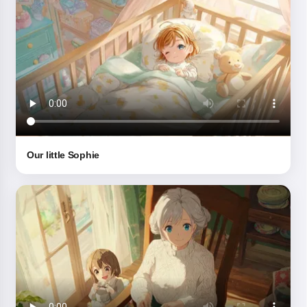
ертегілер айтамын 🌟
Ертегіні оқу
Сервисті пайдалануды бастау арқылы сіз мынаны
қабылдайсыз:
Қызмет көрсету шарттары
,
Құпиялылық
Our little Sophie
саясаты
,
Қайтару саясаты