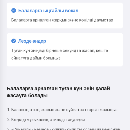
Балаларға ыңғайлы вокал
Балаларға арналған жарқын және көңілді дауыстар
Лезде әндер
Туған күн әніңізді бірнеше секундта жасап, кеште
ойнатуға дайын болыңыз
Балаларға арналған туған күн әнін қалай
жасауға болады
Баланың атын, жасын және сүйікті заттарын жазыңыз
Көңілді музыкалық стильді таңдаңыз
«Сиқырлы» немесе «күлкілі» сияқты қосымша көңіл-күй