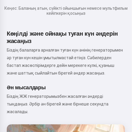
Кеңес: Баланың атын, сүйікті ойыншығын немесе мультфильм
кейіпкерін қосыңыз
Көңілді және ойнақы туған күн әндерін
жасаңыз
Біздің балаларға арналған туған күн әнінің генераторымен
әр туған күн кешін ұмытылмастай етіңіз. Сәбилерден
бастап жасөспірімдерге дейін мерекеге күлкі, қуаныш
және шаттық сыйлайтын бірегей әндер жасаңыз.
Ән мысалдары
Біздің ЖЖ генераторымызбен жасалған әндерді
тыңдаңыз. Әрбір ән бірегей және бірнеше секундта
жасалады.
Сәлем! Мен Storiko 👋
Мен сіздің балаларыңызға
сиқырлы ұйқы алдындағы