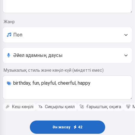
Жанр
Музыкалық стиль және көңіл-күй (міндетті емес)
🎉
Кеш көңілі
🦄
Сиқырлы қиял
🚀
Ғарыштық оқиға
🐻
М
Ән жасау
42