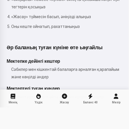
тегтерін қосыңыз
«Жасау» түймесін басып, әніңізді алыңыз
Оны кеште ойнатып, рахаттаныңыз
Әр баланың туған күніне өте ыңғайлы
Мектепке дейінгі кештер
Сәбилер мен кішкентай балаларға арналған қарапайым
және көңілді әндер
Мектептегі туған күндер
Сыныптастар бірге айта алатын әсерлі әуендер
Менің
Үздік
Жасау
Баланс
40
Мәзір
Тақырыптық мерекелер
Ханшайым, суперқаһарман немесе ғарыш
тақырыптарына сәйкес келетін әндер
Бөлісу