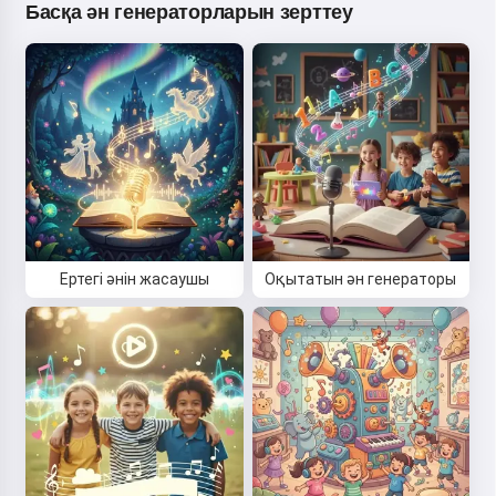
Басқа ән генераторларын зерттеу
Ертегі әнін жасаушы
Оқытатын ән генераторы