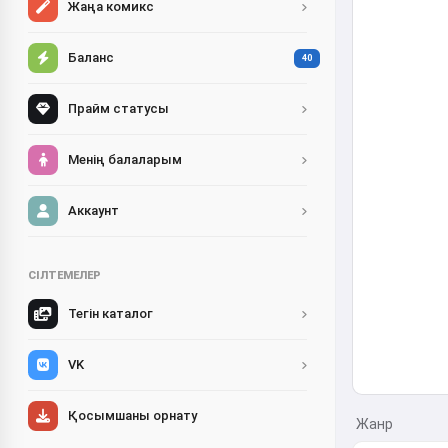
Жаңа комикс
Баланс
40
Прайм статусы
Менің балаларым
Аккаунт
СІЛТЕМЕЛЕР
Тегін каталог
VK
Қосымшаны орнату
Жанр