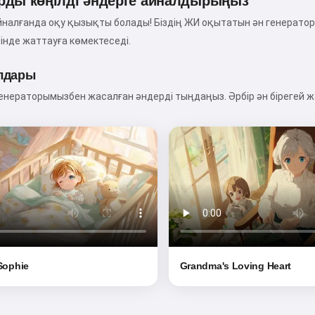
рды көңілді әндерге айналдырыңыз
Мен сіздің балаларыңызға
сиқырлы ұйқы алдындағы
йналғанда оқу қызықты болады! Біздің ЖИ оқытатын ән генератор
ертегілер айтамын 🌟
рінде жаттауға көмектеседі.
лдары
енераторымызбен жасалған әндерді тыңдаңыз. Әрбір ән бірегей 
Ертегіні оқу
Сервисті пайдалануды бастау арқылы сіз мынаны
қабылдайсыз:
Қызмет көрсету шарттары
,
Құпиялылық
саясаты
,
Қайтару саясаты
 Sophie
Grandma's Loving Heart