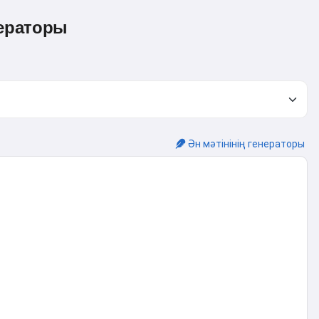
ераторы
Ән мәтінінің генераторы