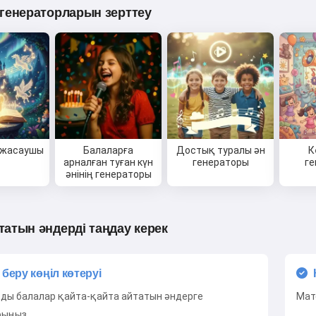
 генераторларын зерттеу
н жасаушы
Балаларға
Достық туралы ән
К
арналған туған күн
генераторы
ге
әнінің генераторы
татын әндерді таңдау керек
 беру көңіл көтеруі
ды балалар қайта-қайта айтатын әндерге
Мат
рыңыз