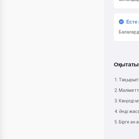
Есте
Балаларды
Оқытатын
Тақырыпт
Мәліметте
Көңілді 
Әнді жас
Бірге ән 