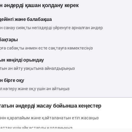
 әндерді қашан қолдану керек
дейінгі және балабақша
н санау сияқты негіздерді үйренуге арналған әндер
бақтары
ға сабақты әнмен есте сақтауға көмектесіңіз
н көңілді орындау
тын ән айту уақытына айналдырыңыз
 бірге оқу
л көтеру және оқу үшін ән айтыңыз
атын әндерді жасау бойынша кеңестер
інін қарапайым және қайталанатын етіп жасаңыз
аттау үшін ұйқастарды қолданыңыз