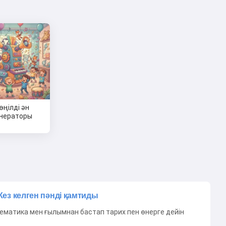
өңілді ән
нераторы
Кез келген пәнді қамтиды
ематика мен ғылымнан бастап тарих пен өнерге дейін