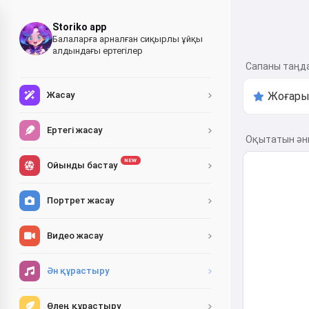
Storiko app
Балаларға арналған сиқырлы ұйқы
алдындағы ертегілер
Сапаны таңд
Жасау
Ертегі жасау
Оқытатын әнн
NEW
Ойынды бастау
Портрет жасау
Видео жасау
Ән құрастыру
Өлең құрастыру