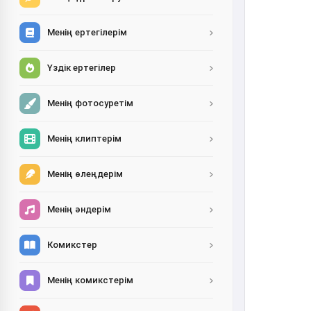
Менің ертегілерім
Үздік ертегілер
Менің фотосуретім
Менің клиптерім
Менің өлеңдерім
Менің әндерім
Комикстер
Менің комикстерім