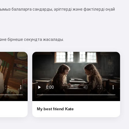
ымыз балаларға сандарды, әріптерді және фактілерді оңай
және бірнеше секундта жасалады.
My best friend Kate