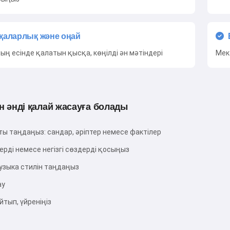
 қаларлық және оңай
ң есінде қалатын қысқа, көңілді ән мәтіндері
Мек
 әнді қалай жасауға болады
ы таңдаңыз: сандар, әріптер немесе фактілер
рді немесе негізгі сөздерді қосыңыз
музыка стилін таңдаңыз
ау
айтып, үйреніңіз