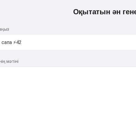
Оқытатын ән ген
аңыз
ің мәтіні