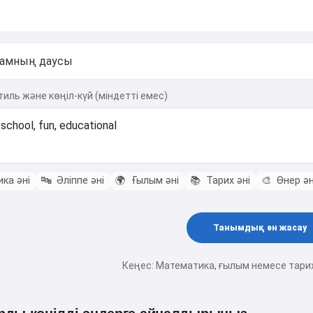
иль және көңіл-күй (міндетті емес)
ка әні
🔤
Әліппе әні
🌍
Ғылым әні
📚
Тарих әні
🎨
Өнер ән
Танымдық ән жасау
Кеңес: Математика, ғылым немесе тари
Сәлем! Мен Storiko 👋