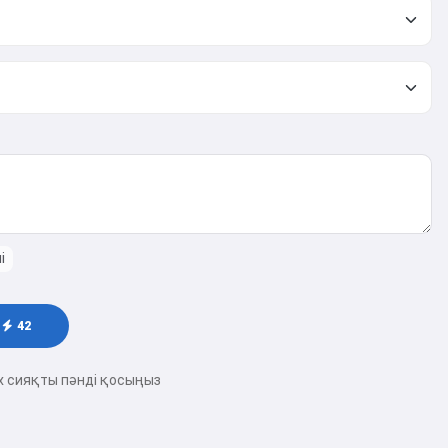
і
42
х сияқты пәнді қосыңыз