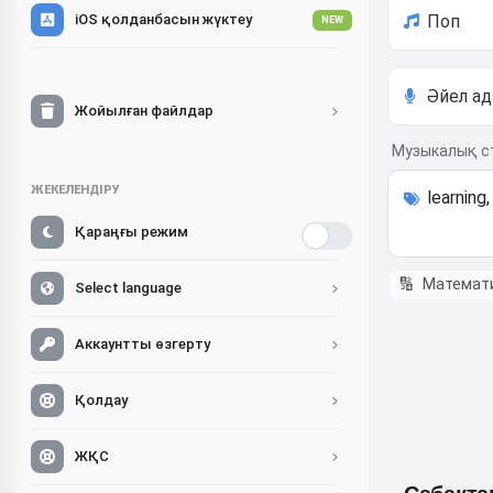
iOS қолданбасын жүктеу
NEW
Жойылған файлдар
Музыкалық ст
ЖЕКЕЛЕНДІРУ
Қараңғы режим
🔢
Математи
Select language
Аккаунтты өзгерту
Қолдау
ЖҚС