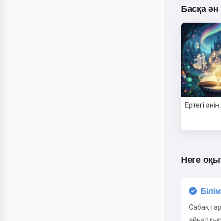
Басқа ән
Ертегі әні
Неге оқы
Білім
Сабақтар
айналды