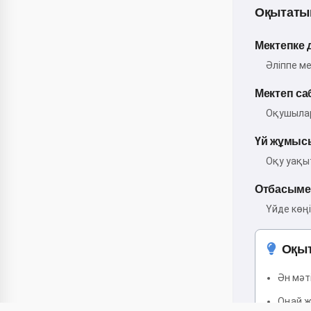
Оқытатын
Мектепке 
Әліппе ме
Мектеп са
Оқушылар
Үй жұмысы
Оқу уақы
Отбасымен
Үйде көңі
Оқыт
Ән мәт
Оңай ж