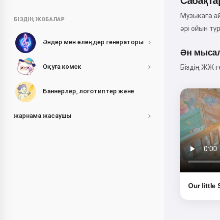
Сабақта
Музыкаға а
БІЗДІҢ ЖОБАЛАР
әрі ойын тү
Әндер мен өлеңдер генераторы
Ән мыса
Оқуға көмек
Біздің ЖЖ г
Баннерлер, логотиптер және
жарнама жасаушы
Our little