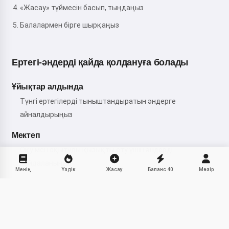
«Жасау» түймесін басып, тыңдаңыз
Балалармен бірге шырқаңыз
Ертегі-әндерді қайда қолдануға болады
Ұйықтар алдында
Түнгі ертегілерді тыныштандыратын әндерге
айналдырыңыз
Мектеп
Оқу мен оқытуды қызықты ету үшін әндерді
пайдаланыңыз
Менің
Үздік
Жасау
Баланс
40
Мәзір
Ойын уақыты
Ойыншықтармен ойнаған кезде шытырман оқиғаларды
Бөлісу
әнмен айтыңыз