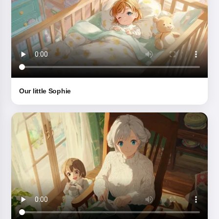
ертегілер айтамын 🌟
Ертегіні оқу
Сервисті пайдалануды бастау арқылы сіз мынаны
Our little Sophie
қабылдайсыз:
Қызмет көрсету шарттары
,
Құпиялылық
саясаты
,
Қайтару саясаты