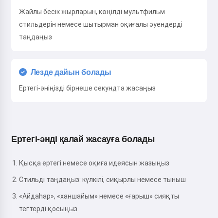
Жайлы бесік жырларын, көңілді мультфильм
стильдерін немесе шытырман оқиғалы әуендерді
таңдаңыз
Лезде дайын болады
Ертегі-әніңізді бірнеше секундта жасаңыз
Ертегі-әнді қалай жасауға болады
Қысқа ертегі немесе оқиға идеясын жазыңыз
Стильді таңдаңыз: күлкілі, сиқырлы немесе тыныш
«Айдаһар», «ханшайым» немесе «ғарыш» сияқты
тегтерді қосыңыз