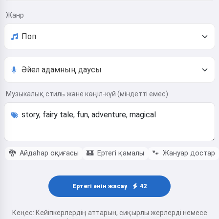
Жанр
Музыкалық стиль және көңіл-күй (міндетті емес)
🐉
Айдаһар оқиғасы
🏰
Ертегі қамалы
🐾
Жануар достар
Ертегі әнін жасау
42
Кеңес: Кейіпкерлердің аттарын, сиқырлы жерлерді немесе