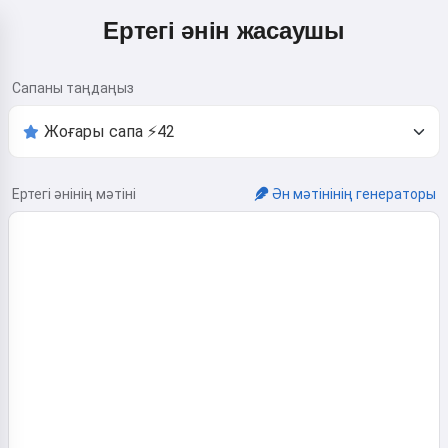
Ертегі әнін жасаушы
Сапаны таңдаңыз
Ертегі әнінің мәтіні
Ән мәтінінің генераторы