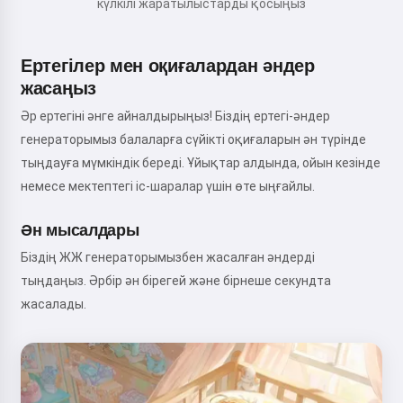
күлкілі жаратылыстарды қосыңыз
Ертегілер мен оқиғалардан әндер
жасаңыз
Әр ертегіні әнге айналдырыңыз! Біздің ертегі-әндер
генераторымыз балаларға сүйікті оқиғаларын ән түрінде
тыңдауға мүмкіндік береді. Ұйықтар алдында, ойын кезінде
немесе мектептегі іс-шаралар үшін өте ыңғайлы.
Ән мысалдары
Біздің ЖЖ генераторымызбен жасалған әндерді
тыңдаңыз. Әрбір ән бірегей және бірнеше секундта
жасалады.
Сәлем! Мен Storiko 👋
Мен сіздің балаларыңызға
сиқырлы ұйқы алдындағы