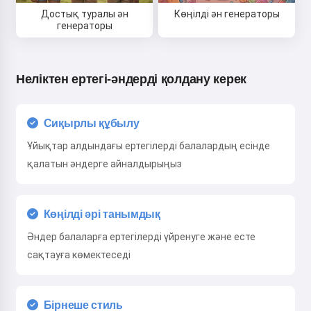
Достық туралы ән
Көңілді ән генераторы
генераторы
Неліктен ертегі-әндерді қолдану керек
Сиқырлы құбылу
Ұйықтар алдындағы ертегілерді балалардың есінде
қалатын әндерге айналдырыңыз
Көңілді әрі танымдық
Әндер балаларға ертегілерді үйренуге және есте
сақтауға көмектеседі
Бірнеше стиль