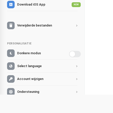
Download iOS App
NEW
Verwijderde bestanden
PERSONALISATIE
Donkere modus
Select language
Account wijzigen
Ondersteuning
FAQ
Educat
Delen