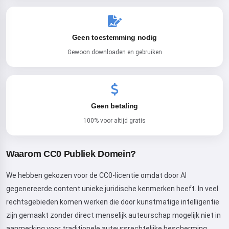
Geen toestemming nodig
Gewoon downloaden en gebruiken
Hoi! Ik ben Storiko 👋
Geen betaling
Ik vertel magische
100% voor altijd gratis
bedtijdverhalen voor je kinderen
🌟
Waarom CC0 Publiek Domein?
We hebben gekozen voor de CC0-licentie omdat door AI
Lees een verhaal
gegenereerde content unieke juridische kenmerken heeft. In veel
rechtsgebieden komen werken die door kunstmatige intelligentie
zijn gemaakt zonder direct menselijk auteurschap mogelijk niet in
aanmerking voor traditionele auteursrechtelijke bescherming.