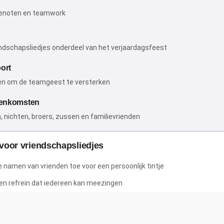
genoten en teamwork
ndschapsliedjes onderdeel van het verjaardagsfeest
ort
n om de teamgeest te versterken
eenkomsten
, nichten, broers, zussen en familievrienden
 voor vriendschapsliedjes
 namen van vrienden toe voor een persoonlijk tintje
n refrein dat iedereen kan meezingen
t positief en leuk
k klappen of groepsgezang