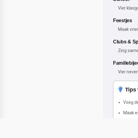
Vier klas
Feestjes
Maak vrie
Clubs & Sp
Zing same
Familiebij
Vier neven
Tips
Voeg de
Maak ee
Houd he
Gebrui
Delen