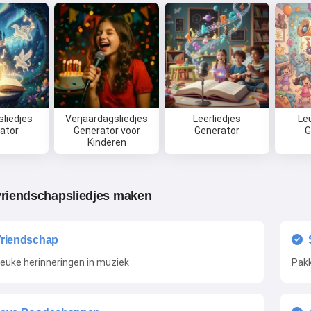
sliedjes
Verjaardagsliedjes
Leerliedjes
Le
ator
Generator voor
Generator
G
Kinderen
riendschapsliedjes maken
Vriendschap
leuke herinneringen in muziek
Pakk