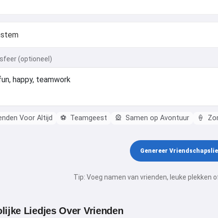
 sfeer (optioneel)
nden Voor Altijd
⚽
Teamgeest
🎡
Samen op Avontuur
🍦
Zom
Genereer Vriendschapsli
Tip: Voeg namen van vrienden, leuke plekken 
Hoi! Ik ben Storiko 👋
lijke Liedjes Over Vrienden
Ik vertel magische