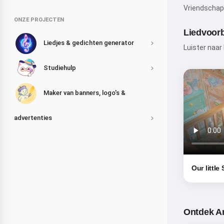
Vriendschap 
ONZE PROJECTEN
Liedvoor
Liedjes & gedichten generator
Luister naar
Studiehulp
Maker van banners, logo's &
advertenties
Our little
Ontdek A