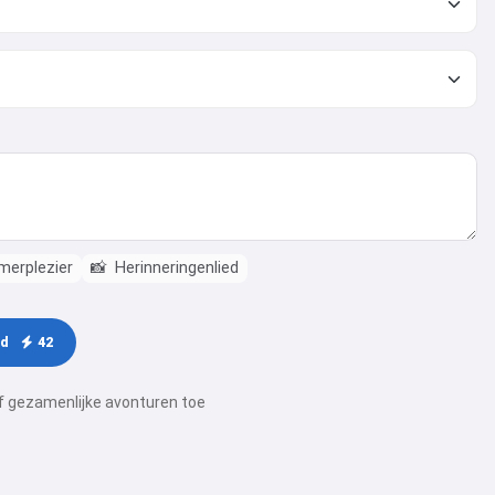
erplezier
📸
Herinneringenlied
ed
42
of gezamenlijke avonturen toe