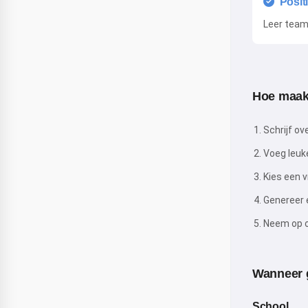
Posi
Leer teamw
Hoe maak 
Schrijf ov
Voeg leuke
Kies een vr
Genereer 
Neem op o
Wanneer g
School