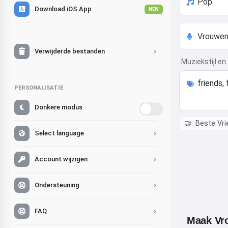
Download iOS App
NEW
Verwijderde bestanden
Muziekstijl en
PERSONALISATIE
Donkere modus
🤝
Beste Vrie
Select language
Account wijzigen
Ondersteuning
FAQ
Maak Vro