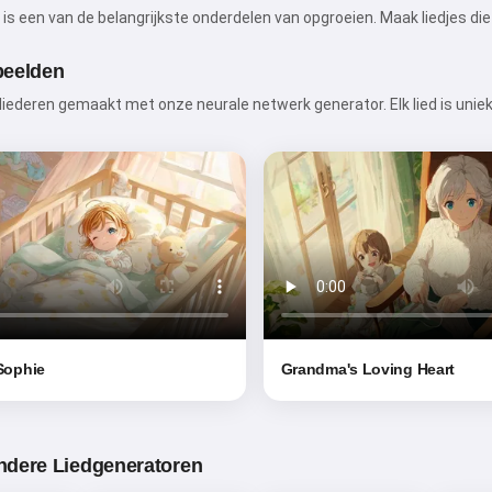
bedtijdverhalen voor je kinderen
is een van de belangrijkste onderdelen van opgroeien. Maak liedjes die 
🌟
beelden
 liederen gemaakt met onze neurale netwerk generator. Elk lied is uni
Lees een verhaal
Door de dienst te gebruiken, accepteer je:
Servicevoorwaarden
,
Privacybeleid
,
Terugbetalingsbeleid
 Sophie
Grandma's Loving Heart
ndere Liedgeneratoren