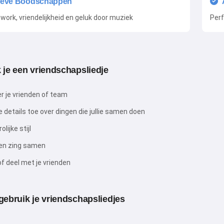
tieve Boodschappen
ork, vriendelijkheid en geluk door muziek
Perf
je een vriendschapsliedje
er je vrienden of team
 details toe over dingen die jullie samen doen
olijke stijl
en zing samen
f deel met je vrienden
ebruik je vriendschapsliedjes