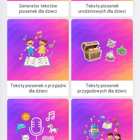
Generator tekstów
Teksty piosenek
piosenek dla dzieci
urodzinowych dla dzieci
Teksty piosenek o przyjaźni
Teksty piosenek
dla dzieci
przygodowych dla dzieci
Cześć! Jestem Storiko 👋
Opowiadam magiczne сказки na
dobranoc dla Twoich dzieci 🌟
Przeczytaj сказkę