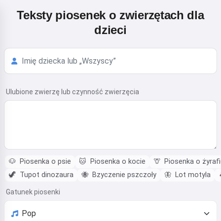
Teksty piosenek o zwierzętach dla
dzieci
Ulubione zwierzę lub czynność zwierzęcia
🐶
Piosenka o psie
🐱
Piosenka o kocie
🦒
Piosenka o żyrafi
🦖
Tupot dinozaura
🐝
Bzyczenie pszczoły
🦋
Lot motyla
Gatunek piosenki