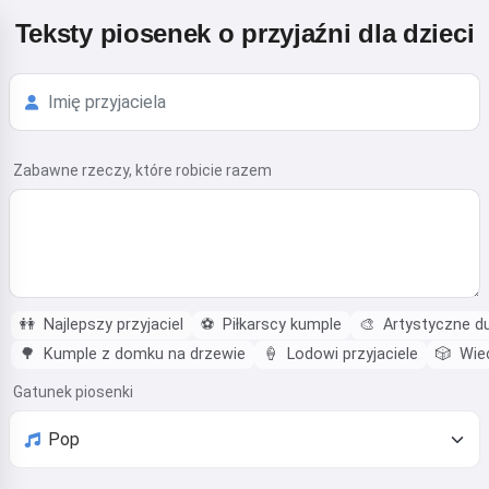
Teksty piosenek o przyjaźni dla dzieci
Zabawne rzeczy, które robicie razem
👭
Najlepszy przyjaciel
⚽
Piłkarscy kumple
🎨
Artystyczne d
🌳
Kumple z domku na drzewie
🍦
Lodowi przyjaciele
🎲
Wiec
Gatunek piosenki