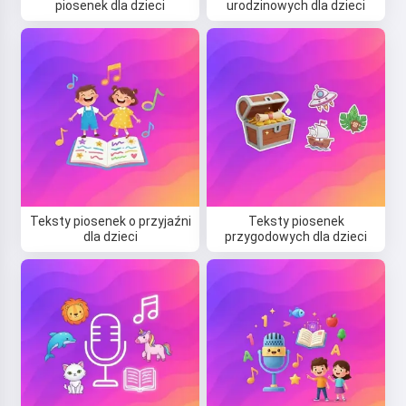
piosenek dla dzieci
urodzinowych dla dzieci
Teksty piosenek o przyjaźni
Teksty piosenek
Cześć! Jestem Storiko 👋
dla dzieci
przygodowych dla dzieci
Opowiadam magiczne сказки na
dobranoc dla Twoich dzieci 🌟
Przeczytaj сказkę