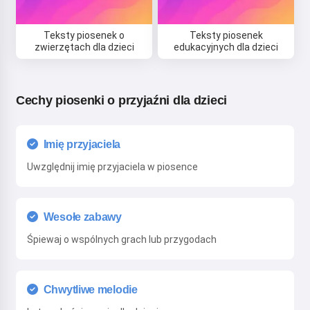
Rozpoczynając korzystanie z serwisu, akceptujesz:
Teksty piosenek o
Teksty piosenek
Regulamin
,
Polityka prywatności
,
Polityka zwrotów
zwierzętach dla dzieci
edukacyjnych dla dzieci
Cechy piosenki o przyjaźni dla dzieci
Imię przyjaciela
Uwzględnij imię przyjaciela w piosence
Wesołe zabawy
Śpiewaj o wspólnych grach lub przygodach
Chwytliwe melodie