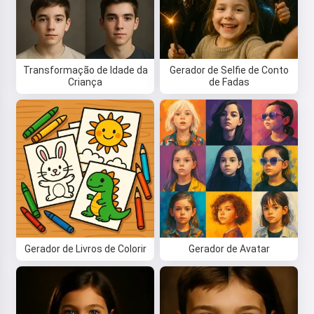
Transformação de Idade da
Gerador de Selfie de Conto
Criança
de Fadas
Oi! Eu sou a Storiko 👋
Eu conto histórias mágicas para
dormir para seus filhos 🌟
Gerador de Livros de Colorir
Gerador de Avatar
Leia uma história