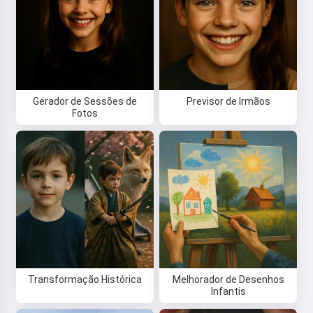
Ao começar a usar o serviço, você aceita:
Termos de
Serviço
,
Política de Privacidade
,
Política de Reembolso
Gerador de Sessões de
Previsor de Irmãos
Fotos
Transformação Histórica
Melhorador de Desenhos
Infantis