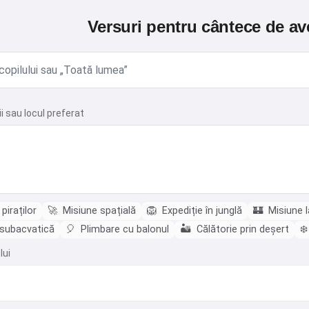
Versuri pentru cântece de av
 sau locul preferat
piraților
🚀
Misiune spațială
🦁
Expediție în junglă
🏰
Misiune l
subacvatică
🎈
Plimbare cu balonul
🏜️
Călătorie prin deșert
❄️
lui