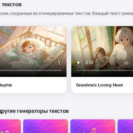
 текстов
сни, созданные из сгенерированных текстов. Каждый текст уника
 Sophie
Grandma's Loving Heart
другие генераторы текстов