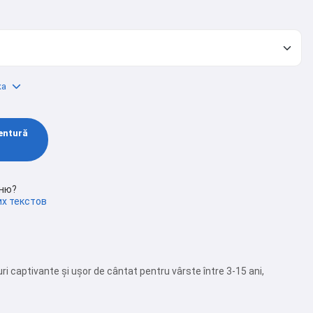
ка
entură
сню?
х текстов
i captivante și ușor de cântat pentru vârste între 3-15 ani,