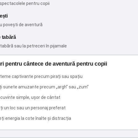
n spectacolele pentru copii
ești
cu povești de aventură
 tabără
 tabără sau la petreceri în pijamale
ri pentru cântece de aventură pentru copii
 teme captivante precum pirați sau spațiu
ți sunete amuzante precum „argh” sau „zum”
i cuvinte simple, ușor de cântat
i un loc sau un personaj preferat
ți energia la cote înalte și distracția