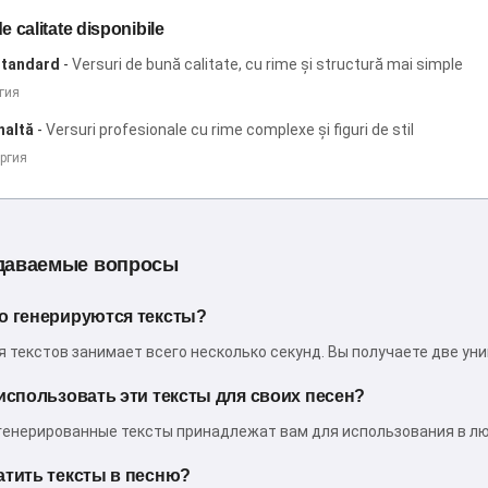
e calitate disponibile
standard
-
Versuri de bună calitate, cu rime și structură mai simple
ргия
naltă
-
Versuri profesionale cu rime complexe și figuri de stil
ергия
адаваемые вопросы
о генерируются тексты?
я текстов занимает всего несколько секунд. Вы получаете две ун
 использовать эти тексты для своих песен?
сгенерированные тексты принадлежат вам для использования в лю
атить тексты в песню?