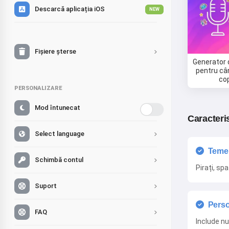
Descarcă aplicația iOS
NEW
Fișiere șterse
Generator 
pentru câ
cop
PERSONALIZARE
Mod întunecat
Caracteris
Select language
Teme 
Schimbă contul
Pirați, spa
Suport
Perso
FAQ
Include n