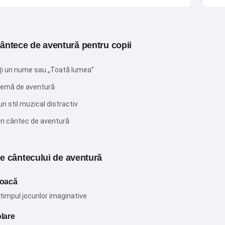
Începând să folosești serviciul, accepți:
Termeni și
ântece de aventură pentru copii
condiții
,
Politica de confidențialitate
,
Politica de
rambursare
ți un nume sau „Toată lumea”
 temă de aventură
un stil muzical distractiv
un cântec de aventură
ale cântecului de aventură
joacă
 timpul jocurilor imaginative
olare