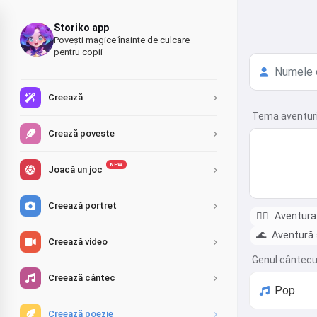
Storiko app
Povești magice înainte de culcare
pentru copii
Creează
Tema aventurii
Crează poveste
NEW
Joacă un joc
Creează portret
🏴‍☠️
Aventura 
🌊
Aventură 
Creează video
Genul cântecu
Creează cântec
Creează poezie