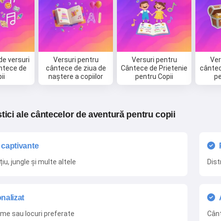
de versuri
Versuri pentru
Versuri pentru
Ver
ntece de
cântece de ziua de
Cântece de Prietenie
cântec
ii
naștere a copiilor
pentru Copii
pe
tici ale cântecelor de aventură pentru copii
Salut! Eu sunt Storiko 👋
captivante
Spun povești magice de seară
țiu, jungle și multe altele
Dist
pentru copiii tăi 🌟
nalizat
ume sau locuri preferate
Cânt
Citește o poveste