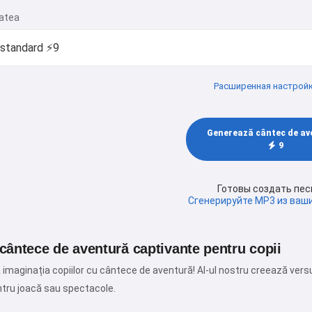
tatea
Расширенная настрой
Generează cântec de av
9
Готовы создать пе
Сгенерируйте MP3 из ваши
cântece de aventură captivante pentru copii
imaginația copiilor cu cântece de aventură! AI-ul nostru creează versur
tru joacă sau spectacole.