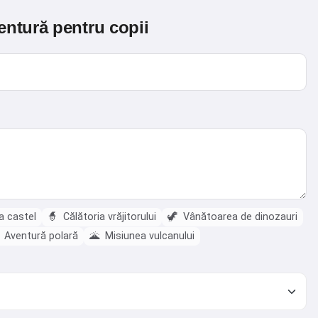
entură pentru copii
a castel
🧙
Călătoria vrăjitorului
🦖
Vânătoarea de dinozauri
Aventură polară
🌋
Misiunea vulcanului