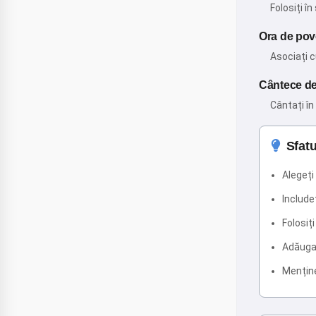
Folosiți î
Ora de pov
Asociați 
Cântece de
Cântați în
Sfatu
Alegeți
Include
Folosiț
Adăugaț
Menține