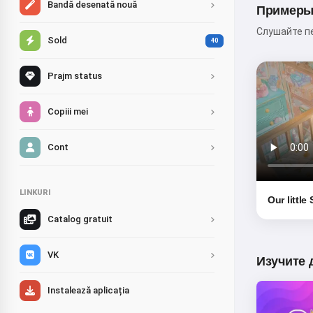
Bandă desenată nouă
Примеры
Слушайте пе
Sold
40
Prajm status
Copiii mei
Cont
LINKURI
Our little
Catalog gratuit
VK
Изучите 
Instalează aplicația