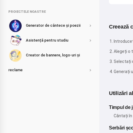
PROIECTELE NOASTRE
Generator de cântece și poezii
Creează c
Asistență pentru studiu
Introduce
Alegeți o
Creator de bannere, logo-uri și
Selectați 
reclame
Generați 
Utilizări 
Timpul de 
Cântați în
Serbări șc