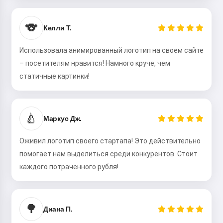
🐨
Келли Т.
Начиная использовать сервис, вы принимаете:
Условия использования
,
Политика
конфиденциальности
,
Политика возврата
Использовала анимированный логотип на своем сайте
– посетителям нравится! Намного круче, чем
статичные картинки!
🍐
Маркус Дж.
Оживил логотип своего стартапа! Это действительно
помогает нам выделиться среди конкурентов. Стоит
каждого потраченного рубля!
🌳
Диана П.