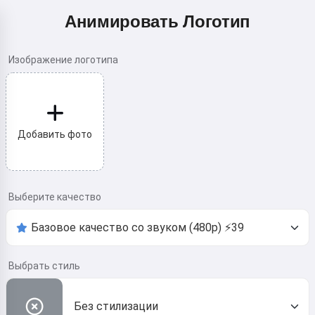
Анимировать Логотип
Изображение логотипа
Добавить фото
Выберите качество
Выбрать стиль
Без стилизации