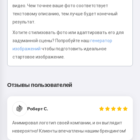
видео. Чем точнее ваше фото соответствует
текстовому описанию, тем лучше будет конечный
результат.
Хотите стилизовать фото или адаптировать его для
задуманной сцены? Попробуйте наш
генератор
изображений
чтобы подготовить идеальное
стартовое изображение.
Привет! Я Сторико 👋
Отзывы пользователей
Я рассказываю волшебные
сказки на ночь для ваших детей
🌟
🍇
Роберт С.
Анимировал логотип своей компании, и он выглядит
Прочитать сказку
невероятно! Клиенты впечатлены нашим брендингом!