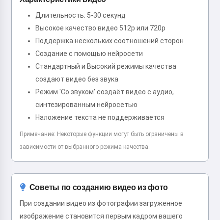
Длительность: 5-30 секунд
Высокое качество видео 512p или 720p
Поддержка нескольких соотношений сторон
Создание с помощью нейросети
Стандартный и Высокий режимы качества
создают видео без звука
Режим 'Со звуком' создаёт видео с аудио,
синтезированным нейросетью
Наложение текста не поддерживается
Примечание: Некоторые функции могут быть ограничены в
зависимости от выбранного режима качества.
Советы по созданию видео из фото
При создании видео из фотографии загруженное
изображение становится первым кадром вашего