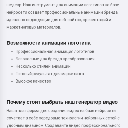
шедевр. Наш инструмент для анимации логотипов на базе
нейросети создает профессиональные анимации бренда,
идеально подходящие для веб-сайтов, презентаций и
маркетинговых материалов.
Возможности анимации логотипа
Профессиональная анимация логотипов
Безопасные для бренда преобразования
Несколько стилей анимации
Готовый результат для маркетинга
Высокое качество
Почему стоит выбрать наш генератор видео
Наша платформа для создания видео на базе нейросети
сочетает в себе передовые технологии нейронных сетей с
удобным дизайном. Создавайте видео профессионального