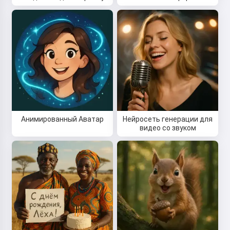
Анимированный Аватар
Нейросеть генерации для
видео со звуком