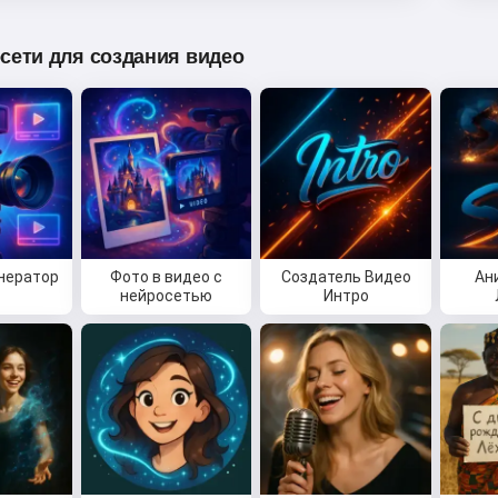
сети для создания видео
енератор
Фото в видео с
Создатель Видео
Ан
нейросетью
Интро