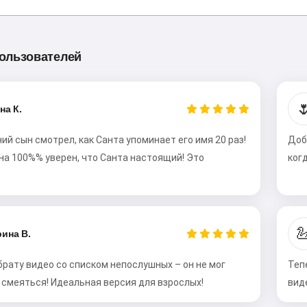
Привет! Я Сторико 👋
Я рассказываю волшебные
сказки на ночь для ваших детей
ользователей
🌟

на К.
Прочитать сказку
ий сын смотрел, как Санта упоминает его имя 20 раз!
Доб
на 100%% уверен, что Санта настоящий! Это
ког
Начиная использовать сервис, вы принимаете:
Условия использования
,
Политика
конфиденциальности
,
Политика возврата

ина В.
брату видео со списком непослушных – он не мог
Теп
 смеяться! Идеальная версия для взрослых!
вид