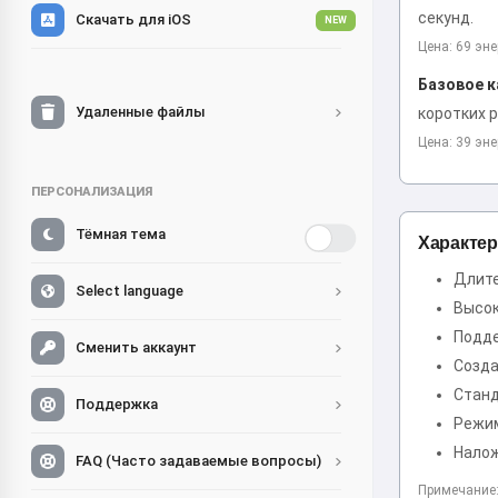
секунд.
Скачать для iOS
NEW
Цена: 69 эне
Базовое к
Удаленные файлы
коротких р
Цена: 39 эне
ПЕРСОНАЛИЗАЦИЯ
Тёмная тема
Характер
Длите
Select language
Высок
Подде
Сменить аккаунт
Созда
Станд
Поддержка
Режим
Налож
FAQ (Часто задаваемые вопросы)
Примечание: