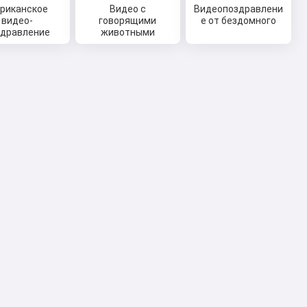
риканское
Видео с
Видеопоздравлени
видео-
говорящими
е от бездомного
здравление
животными