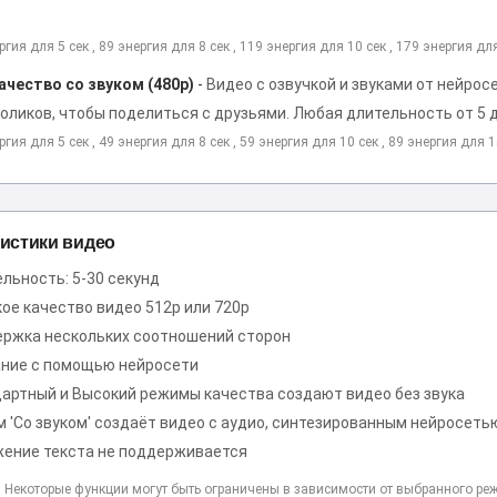
ргия для 5 сек , 89 энергия для 8 сек , 119 энергия для 10 сек , 179 энергия дл
ачество со звуком (480p)
-
Видео с озвучкой и звуками от нейро
оликов, чтобы поделиться с друзьями. Любая длительность от 5 д
ргия для 5 сек , 49 энергия для 8 сек , 59 энергия для 10 сек , 89 энергия для 1
истики видео
льность: 5-30 секунд
ое качество видео 512p или 720p
ржка нескольких соотношений сторон
ние с помощью нейросети
артный и Высокий режимы качества создают видео без звука
 'Со звуком' создаёт видео с аудио, синтезированным нейросеть
ение текста не поддерживается
 Некоторые функции могут быть ограничены в зависимости от выбранного ре