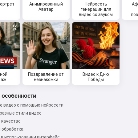
ортрет
Анимированный
Нейросеть
Аф
Аватар
генерации для
видео со звуком
по
ной
Поздравление от
Видео к Дню
таж
незнакомки
Победы
 особенности
е видео с помощью нейросети
разные стили видео
 качество
 обработка
 в использовании интерфейс