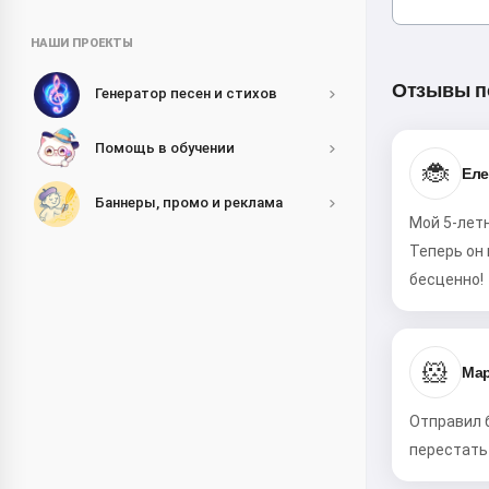
НАШИ ПРОЕКТЫ
Отзывы п
Генератор песен и стихов
Помощь в обучении
🐞
Еле
Баннеры, промо и реклама
Мой 5-летн
Теперь он 
бесценно!
🐹
Мар
Отправил 
перестать