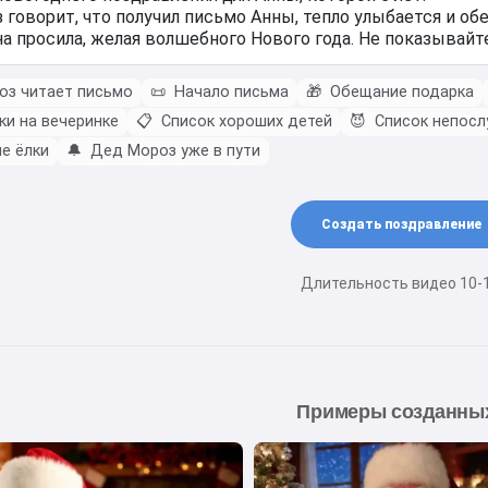
з читает письмо
📜
Начало письма
🎁
Обещание подарка
ки на вечеринке
📋
Список хороших детей
😈
Список непосл
е ёлки
🔔
Дед Мороз уже в пути
Создать поздравление
Длительность видео 10-
Примеры созданны