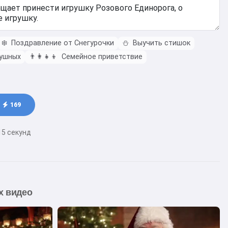
❄️
Поздравление от Снегурочки
⛄
Выучить стишок
ушных
👨‍👩‍👧‍👦
Семейное приветствие
169
15 секунд
х видео