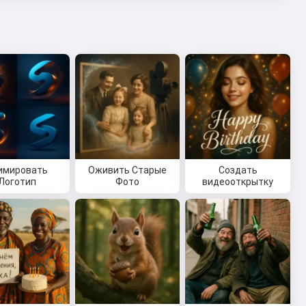
имировать
Оживить Старые
Создать
Логотип
Фото
видеооткрытку