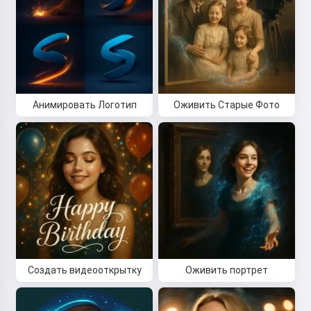
Анимировать Логотип
Оживить Старые Фото
Создать видеооткрытку
Оживить портрет