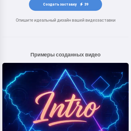
Создать заставку
39
Опишите идеальный дизайн вашей видеозаставки
Примеры созданных видео