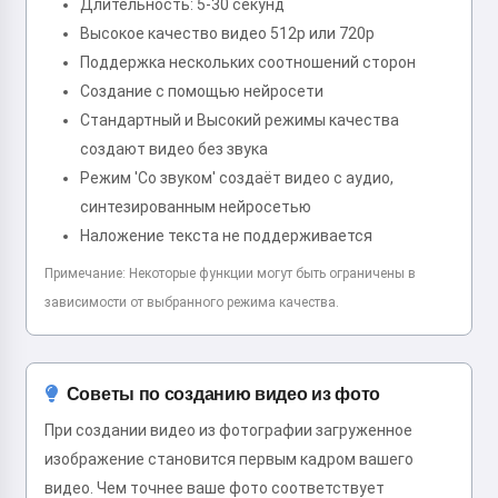
Длительность: 5-30 секунд
Высокое качество видео 512p или 720p
Поддержка нескольких соотношений сторон
Создание с помощью нейросети
Стандартный и Высокий режимы качества
создают видео без звука
Режим 'Со звуком' создаёт видео с аудио,
синтезированным нейросетью
Наложение текста не поддерживается
Примечание: Некоторые функции могут быть ограничены в
зависимости от выбранного режима качества.
Советы по созданию видео из фото
При создании видео из фотографии загруженное
изображение становится первым кадром вашего
видео. Чем точнее ваше фото соответствует