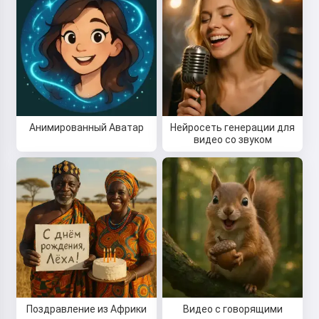
Анимированный Аватар
Нейросеть генерации для
видео со звуком
Поздравление из Африки
Видео с говорящими