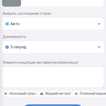
Выбрать соотношение сторон
Длительность
Опишите концепцию заставки (необязательно)
💫
Неоновый пульс
🌊
Жидкий металл
🔥
Огненный взрыв