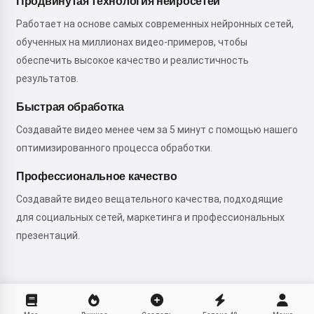
Продвинутая технология нейросетей
Работает на основе самых современных нейронных сетей,
обученных на миллионах видео-примеров, чтобы
обеспечить высокое качество и реалистичность
результатов.
Быстрая обработка
Создавайте видео менее чем за 5 минут с помощью нашего
оптимизированного процесса обработки.
Профессиональное качество
Создавайте видео вещательного качества, подходящие
для социальных сетей, маркетинга и профессиональных
презентаций.