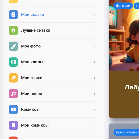
фэнтези
п
Мои сказки
Лучшие сказки
Моё фото
Мои клипы
Мои стихи
Лаб
Мои песни
Комиксы
Мои комиксы
приключени