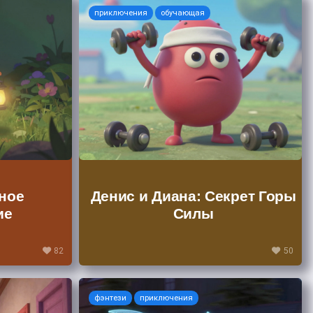
приключения
обучающая
ное
Денис и Диана: Секрет Горы
ие
Силы
82
50
фэнтези
приключения