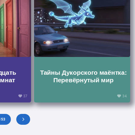
дцать
Тайны Дукорского маёнтка:
мнат
Перевёрнутый мир
37
34
153