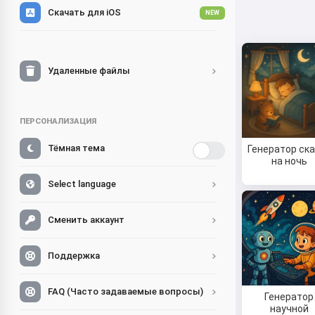
Скачать для iOS
NEW
Удаленные файлы
ПЕРСОНАЛИЗАЦИЯ
Тёмная тема
Генератор ск
на ночь
Select language
Сменить аккаунт
Поддержка
FAQ (Часто задаваемые вопросы)
Генератор
научной