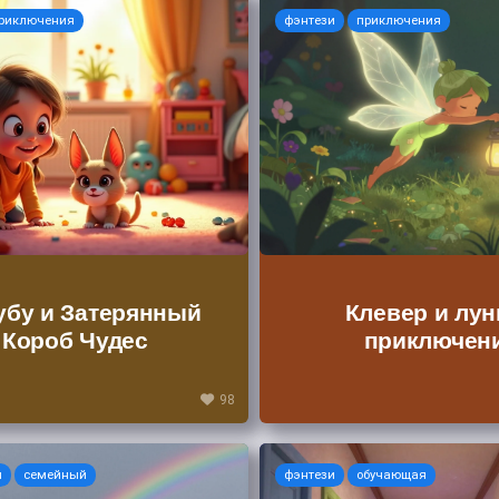
риключения
фэнтези
приключения
убу и Затерянный
Клевер и лун
Короб Чудес
приключен
98
я
семейный
фэнтези
обучающая