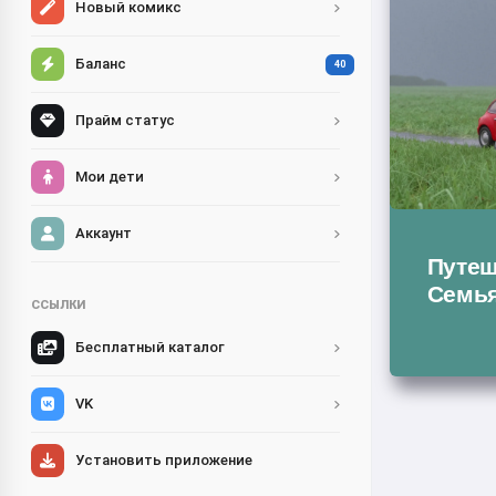
Новый комикс
Баланс
40
Прайм статус
Мои дети
Аккаунт
Путеш
Семья
ССЫЛКИ
Бесплатный каталог
VK
Установить приложение