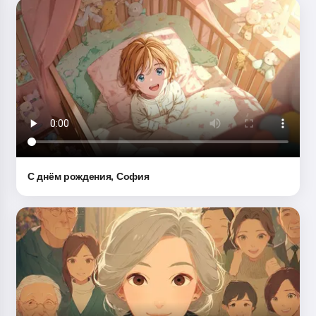
Я рассказываю волшебные
сказки на ночь для ваших детей
🌟
Прочитать сказку
Начиная использовать сервис, вы принимаете:
С днём рождения, София
Условия использования
,
Политика
конфиденциальности
,
Политика возврата