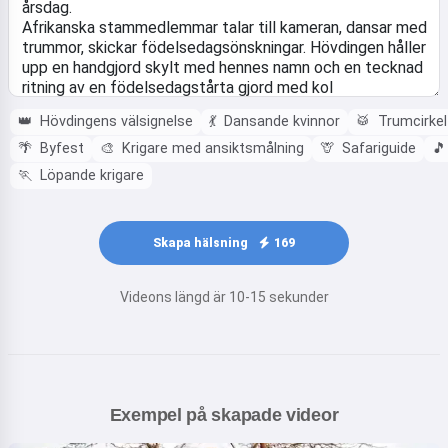
👑
Hövdingens välsignelse
💃
Dansande kvinnor
🥁
Trumcirkel
🌴
Byfest
🎨
Krigare med ansiktsmålning
🦒
Safariguide
🎵
🏃
Löpande krigare
Skapa hälsning
169
Videons längd är 10-15 sekunder
Exempel på skapade videor