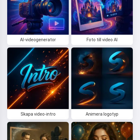
AI-videogenerator
Foto till video AI
Skapa video-intro
Animera logotyp