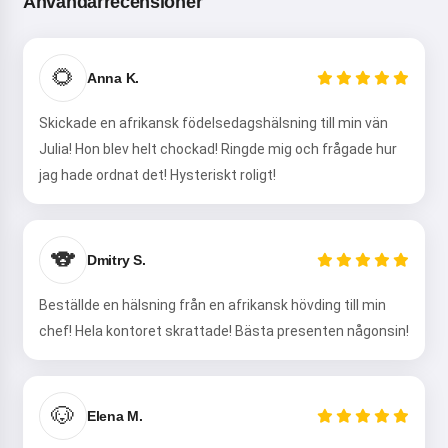
Användarrecensioner
🌻
Anna K.
Skickade en afrikansk födelsedagshälsning till min vän
Julia! Hon blev helt chockad! Ringde mig och frågade hur
jag hade ordnat det! Hysteriskt roligt!
🐨
Dmitry S.
Beställde en hälsning från en afrikansk hövding till min
chef! Hela kontoret skrattade! Bästa presenten någonsin!
🐶
Elena M.
Hej! Jag är Storiko 👋