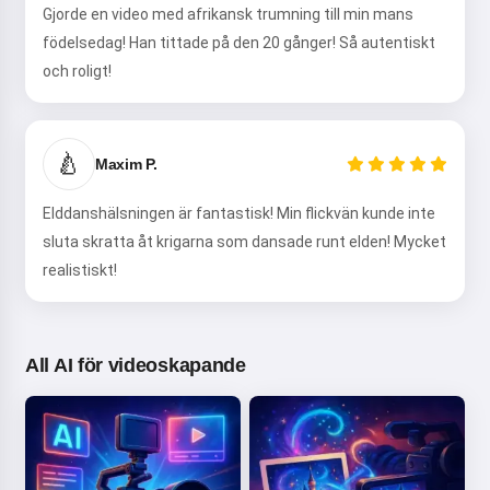
Jag berättar magiska
Gjorde en video med afrikansk trumning till min mans
godnattsagor för dina barn 🌟
födelsedag! Han tittade på den 20 gånger! Så autentiskt
och roligt!
Läs en saga
🍐
Maxim P.
Elddanshälsningen är fantastisk! Min flickvän kunde inte
Genom att börja använda tjänsten accepterar du:
sluta skratta åt krigarna som dansade runt elden! Mycket
Användarvillkor
,
Integritetspolicy
,
Återbetalningspolicy
realistiskt!
All AI för videoskapande