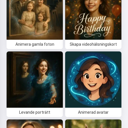
Animera gamla foton
Skapa videohälsningskort
Levande porträtt
Animerad avatar