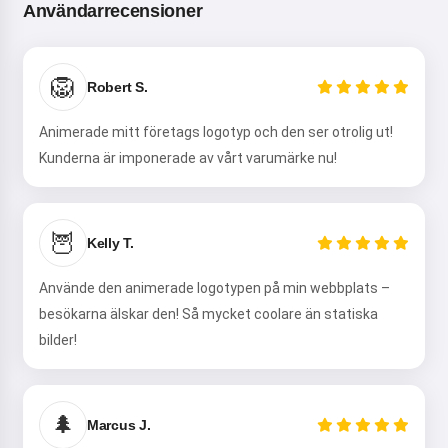
Användarrecensioner
Hej! Jag är Storiko 👋
🦁
Robert S.
Jag berättar magiska
godnattsagor för dina barn 🌟
Animerade mitt företags logotyp och den ser otrolig ut!
Kunderna är imponerade av vårt varumärke nu!
Läs en saga
🦉
Kelly T.
Använde den animerade logotypen på min webbplats –
Genom att börja använda tjänsten accepterar du:
Användarvillkor
,
Integritetspolicy
,
Återbetalningspolicy
besökarna älskar den! Så mycket coolare än statiska
bilder!
🌲
Marcus J.