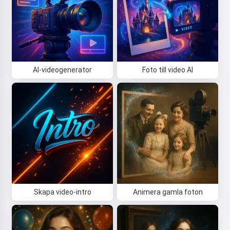
AI-videogenerator
Foto till video AI
Skapa video-intro
Animera gamla foton