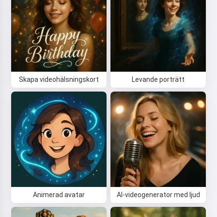
Skapa videohälsningskort
Levande porträtt
Animerad avatar
AI-videogenerator med ljud