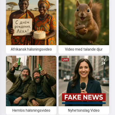
Afrikansk hälsningsvideo
Video med talande djur
Hemlös hälsningsvideo
Nyhetsinslag Video