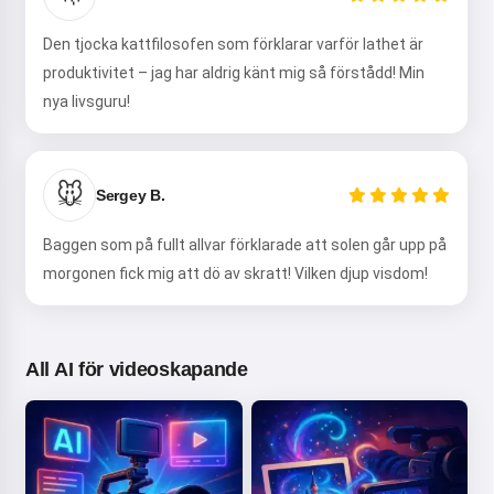
Jag berättar magiska
godnattsagor för dina barn 🌟
Den tjocka kattfilosofen som förklarar varför lathet är
produktivitet – jag har aldrig känt mig så förstådd! Min
nya livsguru!
Läs en saga
🐭
Sergey B.
Genom att börja använda tjänsten accepterar du:
Användarvillkor
,
Integritetspolicy
,
Återbetalningspolicy
Baggen som på fullt allvar förklarade att solen går upp på
morgonen fick mig att dö av skratt! Vilken djup visdom!
All AI för videoskapande