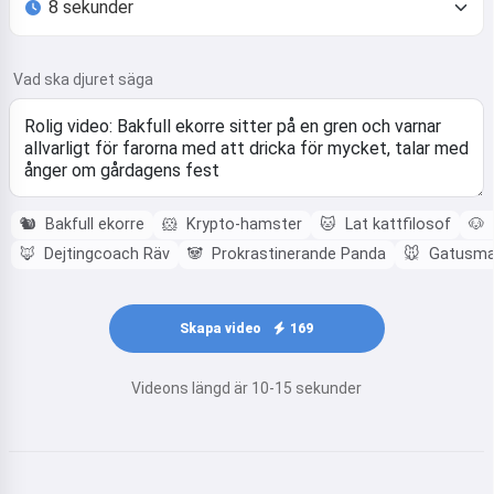
Vad ska djuret säga
🐿️
Bakfull ekorre
🐹
Krypto-hamster
🐱
Lat kattfilosof
🐶
🦊
Dejtingcoach Räv
🐼
Prokrastinerande Panda
🐭
Gatusmar
Skapa video
169
Videons längd är 10-15 sekunder