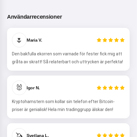
Användarrecensioner
🌷
Maria V.
Den bakfulla ekorren som varnade för fester fick mig att
gråta av skratt! Så relaterbart och uttrycken är perfekta!
🐰
Igor N.
Kryptohamstern som kollar sin telefon efter Bitcoin-
priser är genialisk! Hela min tradinggrupp älskar den!
Hej! Jag är Storiko 👋
🦄
Svetlana L.