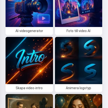
AI-videogenerator
Foto till video AI
Skapa video-intro
Animera logotyp