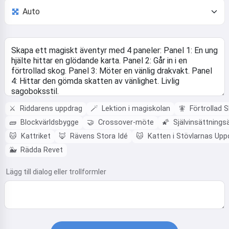
⚔️
Riddarens uppdrag
🪄
Lektion i magiskolan
🧚
Förtrollad 
🧱
Blockvärldsbygge
🤝
Crossover-möte
🌠
Självinsättnings
🐱
Kattriket
🦊
Rävens Stora Idé
🐱
Katten i Stövlarnas Upp
🐳
Rädda Revet
Lägg till dialog eller trollformler