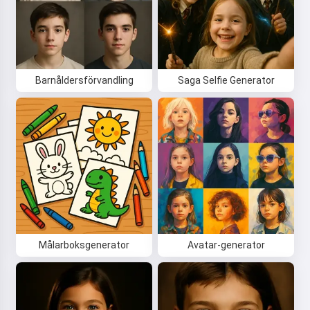
Hej! Jag är Storiko 👋
Jag berättar magiska
godnattsagor för dina barn 🌟
Barnåldersförvandling
Saga Selfie Generator
Läs en saga
Genom att börja använda tjänsten accepterar du:
Användarvillkor
,
Integritetspolicy
,
Återbetalningspolicy
Målarboksgenerator
Avatar-generator