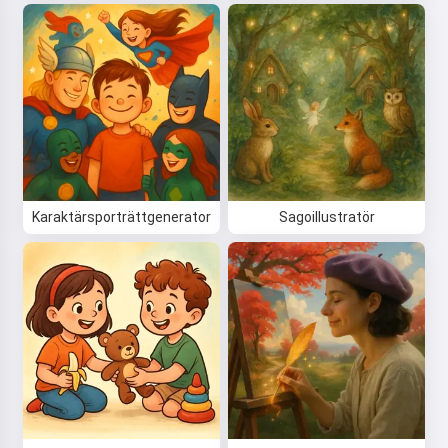
Karaktärsporträttgenerator
Sagoillustratör