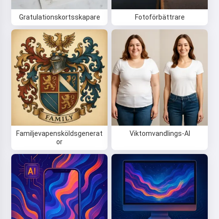
Gratulationskortsskapare
Fotoförbättrare
Familjevapensköldsgenerat
Viktomvandlings-AI
or