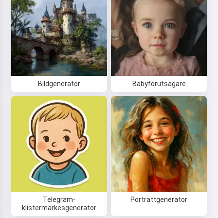
Bildgenerator
Babyförutsägare
Telegram-
Porträttgenerator
klistermärkesgenerator