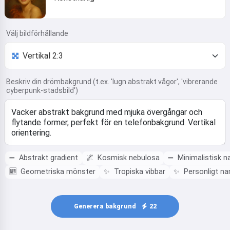
Välj bildförhållande
Beskriv din drömbakgrund (t.ex. 'lugn abstrakt vågor', 'vibrerande
cyberpunk-stadsbild')
➖
Abstrakt gradient
🌌
Kosmisk nebulosa
➖
Minimalistisk n
🆕
Geometriska mönster
✨
Tropiska vibbar
✨
Personligt n
Generera bakgrund
22