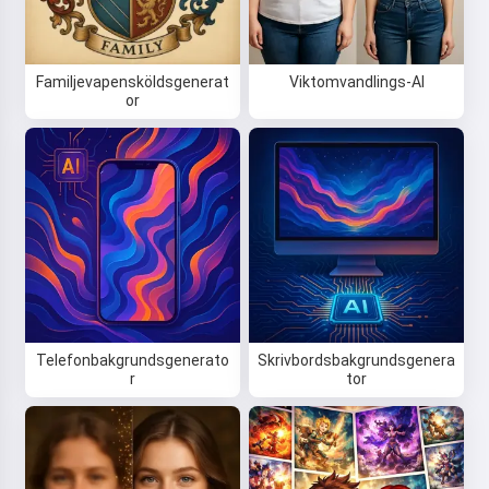
Familjevapensköldsgenerat
Viktomvandlings-AI
or
Telefonbakgrundsgenerato
Skrivbordsbakgrundsgenera
r
tor