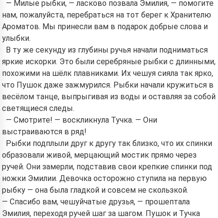
— Милые рыбки, — ласково позвала Эмилия, — помогите
нам, пожалуйста, перебраться на тот берег к Хранителю
Ароматов. Мы принесли вам в подарок добрые слова и
улыбки.
В ту же секунду из глубины ручья начали подниматься
яркие искорки. Это были серебряные рыбки с длинными,
похожими на шёлк плавниками. Их чешуя сияла так ярко,
что Пушок даже зажмурился. Рыбки начали кружиться в
весёлом танце, выпрыгивая из воды и оставляя за собой
светящиеся следы.
— Смотрите! — воскликнула Тучка. — Они
выстраиваются в ряд!
Рыбки подплыли друг к другу так близко, что их спинки
образовали живой, мерцающий мостик прямо через
ручей. Они замерли, подставив свои крепкие спинки под
ножки Эмилии. Девочка осторожно ступила на первую
рыбку — она была гладкой и совсем не скользкой.
— Спасибо вам, чешуйчатые друзья, — прошептала
Эмилия, переходя ручей шаг за шагом. Пушок и Тучка