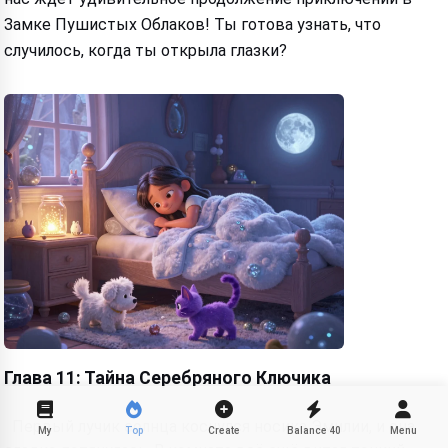
Замке Пушистых Облаков! Ты готова узнать, что
случилось, когда ты открыла глазки?
Глава 11: Тайна Серебряного Ключика
Первый лучик солнца коснулся носика Эмилии, и она
My
Top
Create
Balance
40
Menu