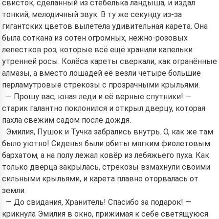
свисток, сделанный из стебелька ландыша, и издал
тонкий, мелодичный звук. В ту же секунду из-за
гигантских цветов вылетела удивительная карета. Она
была соткана из сотен огромных, нежно-розовых
лепестков роз, которые всё ещё хранили капельки
утренней росы. Колёса кареты сверкали, как огранённые
алмазы, а вместо лошадей её везли четыре большие
перламутровые стрекозы с прозрачными крыльями.
— Прошу вас, юная леди и её верные спутники! —
старик галантно поклонился и открыл дверцу, которая
пахла свежим садом после дождя.
Эмилия, Пушок и Тучка забрались внутрь. О, как же там
было уютно! Сиденья были обиты мягким фиолетовым
бархатом, а на полу лежал ковёр из лебяжьего пуха. Как
только дверца закрылась, стрекозы взмахнули своими
сильными крыльями, и карета плавно оторвалась от
земли.
— До свидания, Хранитель! Спасибо за подарок! —
крикнула Эмилия в окно, прижимая к себе светящуюся