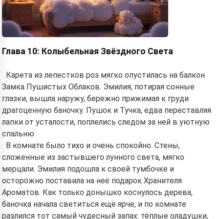
Глава 10: Колыбельная Звёздного Света
Карета из лепестков роз мягко опустилась на балкон
Замка Пушистых Облаков. Эмилия, потирая сонные
глазки, вышла наружу, бережно прижимая к груди
драгоценную баночку. Пушок и Тучка, едва переставляя
лапки от усталости, поплелись следом за ней в уютную
спальню.
В комнате было тихо и очень спокойно. Стены,
сложенные из застывшего лунного света, мягко
мерцали. Эмилия подошла к своей тумбочке и
осторожно поставила на неё подарок Хранителя
Ароматов. Как только донышко коснулось дерева,
баночка начала светиться ещё ярче, и по комнате
разлился тот самый чудесный запах: тёплые оладушки,