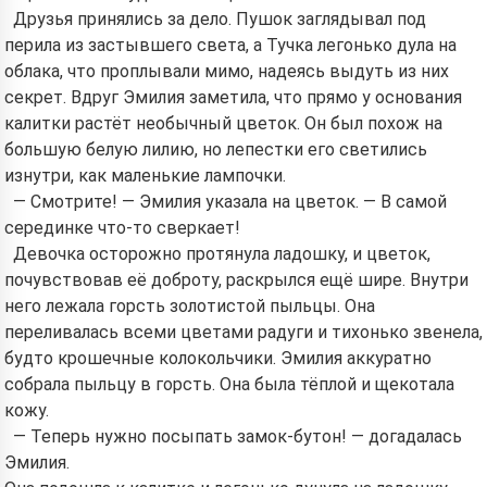
Друзья принялись за дело. Пушок заглядывал под
перила из застывшего света, а Тучка легонько дула на
облака, что проплывали мимо, надеясь выдуть из них
секрет. Вдруг Эмилия заметила, что прямо у основания
калитки растёт необычный цветок. Он был похож на
большую белую лилию, но лепестки его светились
изнутри, как маленькие лампочки.
— Смотрите! — Эмилия указала на цветок. — В самой
серединке что-то сверкает!
Девочка осторожно протянула ладошку, и цветок,
почувствовав её доброту, раскрылся ещё шире. Внутри
него лежала горсть золотистой пыльцы. Она
переливалась всеми цветами радуги и тихонько звенела,
будто крошечные колокольчики. Эмилия аккуратно
собрала пыльцу в горсть. Она была тёплой и щекотала
кожу.
— Теперь нужно посыпать замок-бутон! — догадалась
Эмилия.