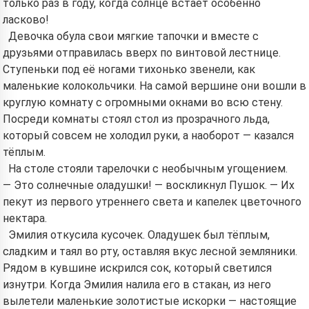
только раз в году, когда солнце встаёт особенно
ласково!
Девочка обула свои мягкие тапочки и вместе с
друзьями отправилась вверх по винтовой лестнице.
Ступеньки под её ногами тихонько звенели, как
маленькие колокольчики. На самой вершине они вошли в
круглую комнату с огромными окнами во всю стену.
Посреди комнаты стоял стол из прозрачного льда,
который совсем не холодил руки, а наоборот — казался
тёплым.
На столе стояли тарелочки с необычным угощением.
— Это солнечные оладушки! — воскликнул Пушок. — Их
пекут из первого утреннего света и капелек цветочного
нектара.
Эмилия откусила кусочек. Оладушек был тёплым,
сладким и таял во рту, оставляя вкус лесной земляники.
Рядом в кувшине искрился сок, который светился
изнутри. Когда Эмилия налила его в стакан, из него
вылетели маленькие золотистые искорки — настоящие