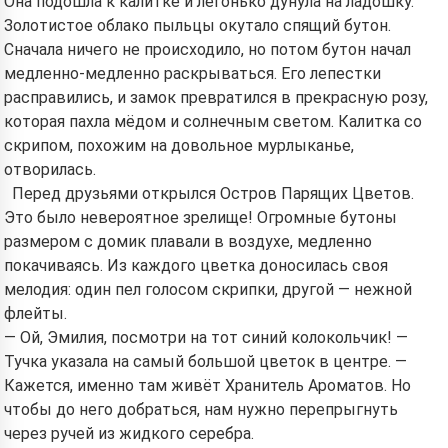
Она подошла к калитке и легонько дунула на ладошку.
Золотистое облако пыльцы окутало спящий бутон.
Сначала ничего не происходило, но потом бутон начал
медленно-медленно раскрываться. Его лепестки
расправились, и замок превратился в прекрасную розу,
которая пахла мёдом и солнечным светом. Калитка со
скрипом, похожим на довольное мурлыканье,
отворилась.
Перед друзьями открылся Остров Парящих Цветов.
Это было невероятное зрелище! Огромные бутоны
размером с домик плавали в воздухе, медленно
покачиваясь. Из каждого цветка доносилась своя
мелодия: один пел голосом скрипки, другой — нежной
флейты.
— Ой, Эмилия, посмотри на тот синий колокольчик! —
Тучка указала на самый большой цветок в центре. —
Кажется, именно там живёт Хранитель Ароматов. Но
чтобы до него добраться, нам нужно перепрыгнуть
через ручей из жидкого серебра.