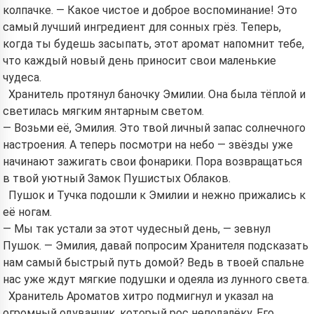
колпачке. — Какое чистое и доброе воспоминание! Это
самый лучший ингредиент для сонных грёз. Теперь,
когда ты будешь засыпать, этот аромат напомнит тебе,
что каждый новый день приносит свои маленькие
чудеса.
Хранитель протянул баночку Эмилии. Она была тёплой и
светилась мягким янтарным светом.
— Возьми её, Эмилия. Это твой личный запас солнечного
настроения. А теперь посмотри на небо — звёзды уже
начинают зажигать свои фонарики. Пора возвращаться
в твой уютный Замок Пушистых Облаков.
Пушок и Тучка подошли к Эмилии и нежно прижались к
её ногам.
— Мы так устали за этот чудесный день, — зевнул
Пушок. — Эмилия, давай попросим Хранителя подсказать
нам самый быстрый путь домой? Ведь в твоей спальне
нас уже ждут мягкие подушки и одеяла из лунного света.
Хранитель Ароматов хитро подмигнул и указал на
огромный одуванчик, который рос неподалёку. Его