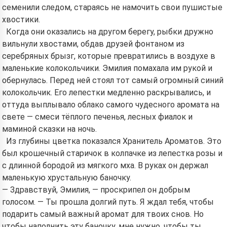
семенили следом, стараясь не намочить свои пушистые
хвостики.
Когда они оказались на другом берегу, рыбки дружно
вильнули хвостами, обдав друзей фонтаном из
серебряных брызг, которые превратились в воздухе в
маленькие колокольчики. Эмилия помахала им рукой и
обернулась. Перед ней стоял тот самый огромный синий
колокольчик. Его лепестки медленно раскрывались, и
оттуда выплывало облако самого чудесного аромата на
свете — смеси тёплого печенья, лесных фиалок и
маминой сказки на ночь.
Из глубины цветка показался Хранитель Ароматов. Это
был крошечный старичок в колпачке из лепестка розы и
с длинной бородой из мягкого мха. В руках он держал
маленькую хрустальную баночку.
— Здравствуй, Эмилия, — проскрипел он добрым
голосом. — Ты прошла долгий путь. Я ждал тебя, чтобы
подарить самый важный аромат для твоих снов. Но
чтобы наполнить эту баночку, мне нужно, чтобы ты