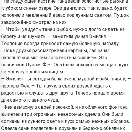
На следующей картине танцевали золотистые рыбки в
глубоком синем озере. Они двигались так плавно, будто
исполняли медленный вальс под лунным светом. Пушок
заворожённо смотрел на них.
— Чтобы увидеть танец рыбок, нужно долго сидеть на
берегу и не шуметь, — заметила умная Эмилия. —
Терпение всегда приносит самую большую награду.
Пока друзья рассматривали картины, зал начал
наполняться мягким золотистым сиянием. Это
появилась Лунная Фея. Она была похожа на мерцающую
звёздочку с добрым лицом.
— Эмилия, ты сегодня была очень мудрой и заботливой, —
пропела Фея. — Ты научила своих друзей ждать с
радостью и слушать друг друга. Теперь пришло время
для самого главного чуда.
Фея взмахнула своей палочкой, и из облачного фонтана
вылетели три огромных, невесомых одеяла. Они были
сотканы из лунного света и пуха самых нежных облаков.
Одеяла сами подлетели к друзьям и бережно обняли их.