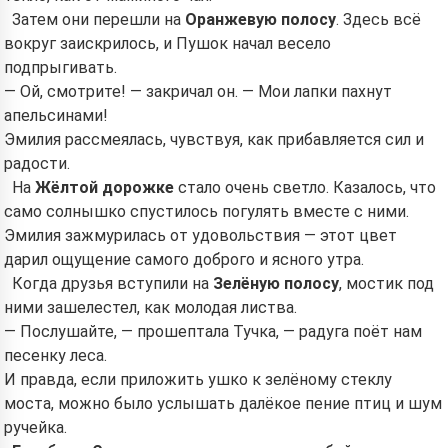
Затем они перешли на
Оранжевую полосу
. Здесь всё
вокруг заискрилось, и Пушок начал весело
подпрыгивать.
— Ой, смотрите! — закричал он. — Мои лапки пахнут
апельсинами!
Эмилия рассмеялась, чувствуя, как прибавляется сил и
радости.
На
Жёлтой дорожке
стало очень светло. Казалось, что
само солнышко спустилось погулять вместе с ними.
Эмилия зажмурилась от удовольствия — этот цвет
дарил ощущение самого доброго и ясного утра.
Когда друзья вступили на
Зелёную полосу
, мостик под
ними зашелестел, как молодая листва.
— Послушайте, — прошептала Тучка, — радуга поёт нам
песенку леса.
И правда, если приложить ушко к зелёному стеклу
моста, можно было услышать далёкое пение птиц и шум
ручейка.