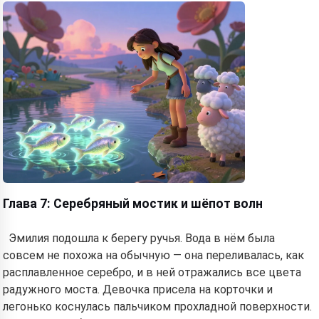
Hi! I am Storiko 👋
I tell magical bedtime stories for
your kids 🌟
Read a story
By starting to use the service, you accept:
Terms of
Service
,
Privacy Policy
,
Refund Policy
Глава 7: Серебряный мостик и шёпот волн
Эмилия подошла к берегу ручья. Вода в нём была
совсем не похожа на обычную — она переливалась, как
расплавленное серебро, и в ней отражались все цвета
радужного моста. Девочка присела на корточки и
легонько коснулась пальчиком прохладной поверхности.