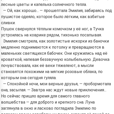
лесные цветы и капелька солнечного тепла.
— Ой, как хорошо... — прошептала Эмилия, забираясь под
пушистое одеяло, которое было лёгким, как взбитые
сливки.
Пушок свернулся тёплым комочком у её ног, а Тучка
устроилась на коврике рядом, тихонько посапывая.
Эмилия смотрела, как золотистые искорки из баночки
медленно поднимаются к потолку и превращаются в
маленьких светящихся бабочек. Они кружились над её
кроваткой, напевая беззвучную колыбельную. Девочка
почувствовала, как её веки тяжелеют, а мысли
становятся похожими на мягкие розовые облака, по
которым она сегодня гуляла.
— Спокойной ночи, мои верные друзья, — пробормотала
она, засыпая. — Завтра нас ждут новые приключения...
Но сейчас пришло время для самого главного
волшебства — для доброго и крепкого сна. Луна
заглянула в окно и ласково погладила Эмилию по